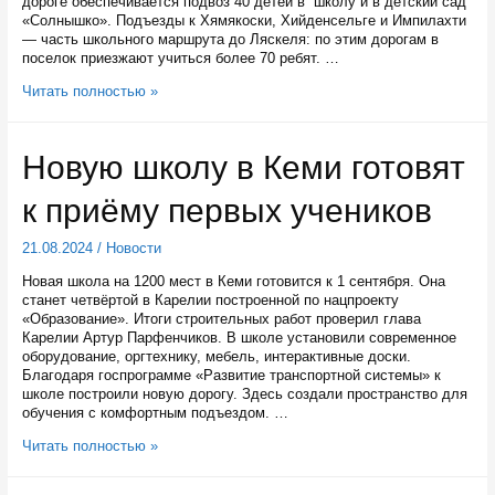
дороге обеспечивается подвоз 40 детей в школу и в детский сад
«Солнышко». Подъезды к Хямякоски, Хийденсельге и Импилахти
— часть школьного маршрута до Ляскеля: по этим дорогам в
поселок приезжают учиться более 70 ребят. …
В
Читать полностью »
районах
Карелии
в
Новую школу в Кеми готовят
нормативное
состояние
к приёму первых учеников
приводят
дороги
к
21.08.2024
/
Новости
школам
Новая школа на 1200 мест в Кеми готовится к 1 сентября. Она
станет четвёртой в Карелии построенной по нацпроекту
«Образование». Итоги строительных работ проверил глава
Карелии Артур Парфенчиков. В школе установили современное
оборудование, оргтехнику, мебель, интерактивные доски.
Благодаря госпрограмме «Развитие транспортной системы» к
школе построили новую дорогу. Здесь создали пространство для
обучения с комфортным подъездом. …
Новую
Читать полностью »
школу
в