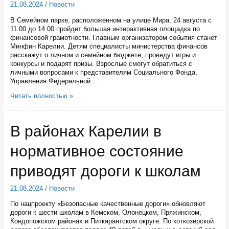
21.08.2024
/
Новости
В Семейном парке, расположенном на улице Мира, 24 августа с
11.00 до 14.00 пройдет большая интерактивная площадка по
финансовой грамотности. Главным организатором события станет
Минфин Карелии. Детям специалисты министерства финансов
расскажут о личном и семейном бюджете, проведут игры и
конкурсы и подарят призы. Взрослые смогут обратиться с
личными вопросами к представителям Социального Фонда,
Управления Федеральной …
Интерактивная
Читать полностью »
площадка
по
финансовой
В районах Карелии в
грамотности
будет
нормативное состояние
работать
в
Семейном
приводят дороги к школам
парке
Сегежи
21.08.2024
/
Новости
на
Дне
По нацпроекту «Безопасные качественные дороги» обновляют
Республики
дороги к шести школам в Кемском, Олонецком, Пряжинском,
Кондопожском районах и Питкярантском округе. По коткозерской