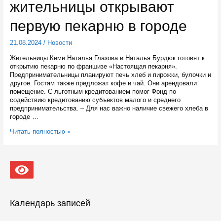
жительницы открывают
поиграть
в
кюккя
первую пекарню в городе
и
саамский
21.08.2024
/
Новости
футбол
Жительницы Кеми Наталья Глазова и Наталья Бурдюк готовят к
открытию пекарню по франшизе «Настоящая пекарня».
Предпринимательницы планируют печь хлеб и пирожки, булочки и
другое. Гостям также предложат кофе и чай. Они арендовали
помещение. С льготным кредитованием помог Фонд по
содействию кредитованию субъектов малого и среднего
предпринимательства. – Для нас важно наличие свежего хлеба в
городе …
В
Читать полностью »
Кеми
местные
жительницы
открывают
первую
пекарню
в
городе
Календарь записей