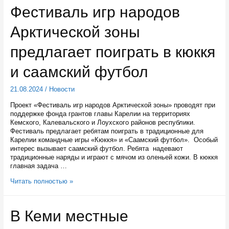
Кеми
Фестиваль игр народов
готовят
к
Арктической зоны
приёму
первых
учеников
предлагает поиграть в кюккя
и саамский футбол
21.08.2024
/
Новости
Проект «Фестиваль игр народов Арктической зоны» проводят при
поддержке фонда грантов главы Карелии на территориях
Кемского, Калевальского и Лоухского районов республики.
Фестиваль предлагает ребятам поиграть в традиционные для
Карелии командные игры «Кюккя» и «Саамский футбол». Особый
интерес вызывает саамский футбол. Ребята надевают
традиционные наряды и играют с мячом из оленьей кожи. В кюккя
главная задача …
Фестиваль
Читать полностью »
игр
народов
Арктической
В Кеми местные
зоны
предлагает