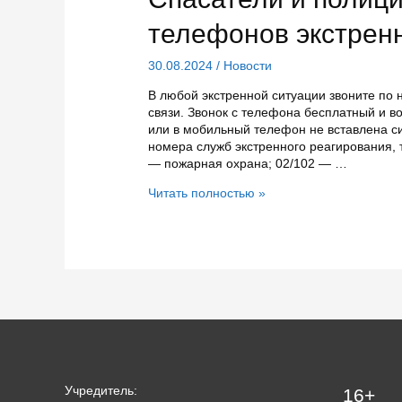
тысяч
бывших
телефонов экстрен
безработных
30.08.2024
/
Новости
В любой экстренной ситуации звоните по 
связи. Звонок с телефона бесплатный и в
или в мобильный телефон не вставлена с
номера служб экстренного реагирования,
— пожарная охрана; 02/102 — …
Спасатели
Читать полностью »
и
полиция
напоминают
номера
телефонов
экстренных
служб
Карелии
Учредитель:
16+