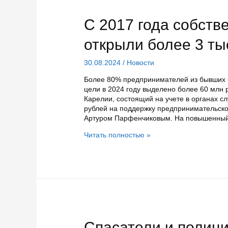
С 2017 года собств
открыли более 3 т
30.08.2024
/
Новости
Более 80% предпринимателей из бывших б
цели в 2024 году выделено более 60 млн 
Карелии, состоящий на учете в органах сл
рублей на поддержку предпринимательско
Артуром Парфенчиковым. На повышенны
С
Читать полностью »
2017
года
собственное
дело
в
Карелии
открыли
более
3
Спасатели и полиц