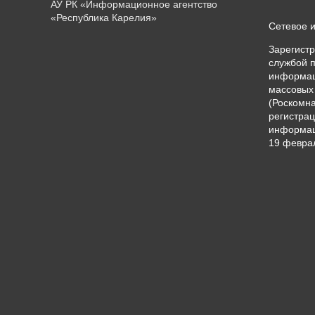
АУ РК «Информационное агентство
«Республика Карелия»
Сетевое 
Зарегист
службой п
информац
массовых
(Роскомна
регистрац
информац
19 феврал