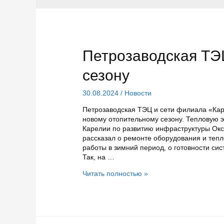
Петрозаводская ТЭЦ
сезону
30.08.2024
/
Новости
Петрозаводская ТЭЦ и сети филиала «Кар
новому отопительному сезону. Тепловую 
Карелии по развитию инфраструктуры Ок
рассказал о ремонте оборудования и тепл
работы в зимний период, о готовности си
Так, на …
Петрозаводская
Читать полностью »
ТЭЦ
готова
к
отопительному
сезону