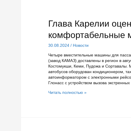
Глава Карелии оце
комфортабельные 
30.08.2024
/
Новости
Четыре вместительные машины для пасса
(завод КАМАЗ) доставлены в регион в авгу
Костомукши, Кеми, Пудожа и Сортавалы. 
автобусов оборудован кондиционером, т
автоинформатором с электронными рейсоу
Глонасс с устройством вызова экстренных
Глава
Читать полностью »
Карелии
оценил
новые
комфортабельные
междугородные
автобусы