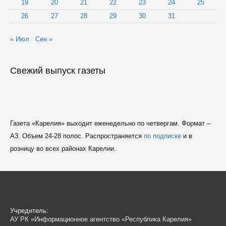
19
20
21
22
23
24
25
26
27
28
29
30
31
« Июл
Сен »
Свежий выпуск газеты
Газета «Карелия» выходит еженедельно по четвергам. Формат –
A3. Объем 24-28 полос. Распространяется
по подписке
и в
розницу во всех районах Карелии.
Учредитель:
АУ РК «Информационное агентство «Республика Карелия»