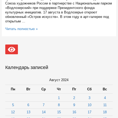
Союза художников России в партнерстве с Национальным парком
«Водлозерский» при поддержке Президентского фонда
культурных инициатив. 17 августа в Водлозерье откроют
обновленный «Остров искусств». В этом году в арт-галерее под
открытым …
В
Читать полностью »
Водлозерье
открывают
«Остров
искусств»
с
пятью
новыми
объектами
Календарь записей
Август 2024
Пн
Вт
Ср
Чт
Пт
Сб
Вс
1
2
3
4
5
6
7
8
9
10
11
12
13
14
15
16
17
18