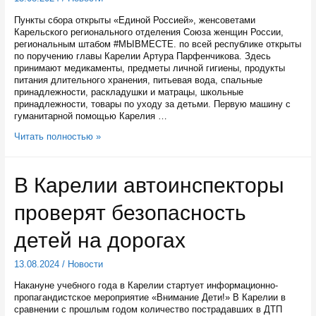
Пункты сбора открыты «Единой Россией», женсоветами
Карельского регионального отделения Союза женщин России,
региональным штабом #МЫВМЕСТЕ. по всей республике открыты
по поручению главы Карелии Артура Парфенчикова. Здесь
принимают медикаменты, предметы личной гигиены, продукты
питания длительного хранения, питьевая вода, спальные
принадлежности, раскладушки и матрацы, школьные
принадлежности, товары по уходу за детьми. Первую машину с
гуманитарной помощью Карелия …
Во
Читать полностью »
всех
районах
Карелии
В Карелии автоинспекторы
собирают
помощь
проверят безопасность
жителям
Курской
области
детей на дорогах
13.08.2024
/
Новости
Накануне учебного года в Карелии стартует информационно-
пропагандистское мероприятие «Внимание Дети!» В Карелии в
сравнении с прошлым годом количество пострадавших в ДТП