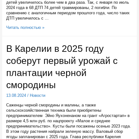
детей увеличилось более чем в два раза. Так, с января по июль
2024 года в 68 ДТП 74 детей травмированы, 2 погибли. По
сравнению с аналогичным периодом прошлого года, число таких
ДТП увеличилось с …
В
Читать полностью »
Карелии
автоинспекторы
проверят
В Карелии в 2025 году
безопасность
детей
соберут первый урожай с
на
дорогах
плантации черной
смородины
13.08.2024
/
Новости
Саженцы черной смородины и малины, а также
сельскохозяйственная техника были приобретены
предпринимателем Эйно Яухоненаном на грант «Агростартап» в
размере 4,5 млн руб. по нацпроекту «Малое и среднее
предпринимательство». Кусты были посажены осенью 2023 года.
В этом году растения набрали зеленую массу. Валовый сбор
ягоды запланирован с 2025 года. Глава республики Карелия