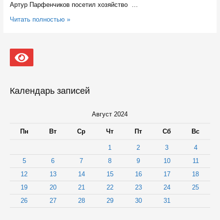
Артур Парфенчиков посетил хозяйство …
В
Читать полностью »
Карелии
в
2025
году
соберут
первый
урожай
с
Календарь записей
плантации
черной
смородины
Август 2024
Пн
Вт
Ср
Чт
Пт
Сб
Вс
1
2
3
4
5
6
7
8
9
10
11
12
13
14
15
16
17
18
19
20
21
22
23
24
25
26
27
28
29
30
31