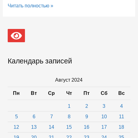
27
Читать полностью »
августа
в
Петрозаводске
общественно-
педагогический
форум
соберет
преподавателей
Календарь записей
со
всей
Карелии
Август 2024
Пн
Вт
Ср
Чт
Пт
Сб
Вс
1
2
3
4
5
6
7
8
9
10
11
12
13
14
15
16
17
18
19
20
21
22
23
24
25