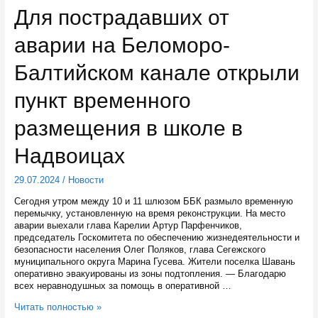
помощи
Для пострадавших от
пострадавшим
от
аварии на Беломоро-
аварии
на
шлюзе
Балтийском канале открыли
ББК
пункт временного
размещения в школе в
Надвоицах
29.07.2024
/
Новости
Сегодня утром между 10 и 11 шлюзом ББК размыло временную
перемычку, установленную на время реконструкции. На место
аварии выехали глава Карелии Артур Парфенчиков,
председатель Госкомитета по обеспечению жизнедеятельности и
безопасности населения Олег Поляков, глава Сегежского
муниципального округа Марина Гусева. Жители поселка Шавань
оперативно эвакуированы из зоны подтопления. — Благодарю
всех неравнодушных за помощь в оперативной …
Для
Читать полностью »