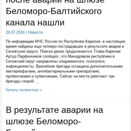
Беломоро-
Балтийского
Беломоро-Балтийского
канала
спасены
канала нашли
29.07.2024
/
Новости
По информации МЧС России по Республике Карелия, в настоящее
время найдены еще четверо пострадавших в результате аварии в
Сегежском округе. Поиски двоих продолжаются. Глава Карелии
Артур Парфенчиков сообщил, что Минздравом республики в
Сегежский округ направлены эпидемиологи, психологи,
инфекционисты. Врачебная бригада оснащена дополнительными
бактериофагами, антибактериальными препаратами,
пробиотиками и эубиотиками. Сейчас на месте работают три
бригады скорой …
Еще
Читать полностью »
четверых
потерянных
после
В результате аварии на
аварии
на
шлюзе Беломоро-
шлюзе
Беломоро-
Балтийского