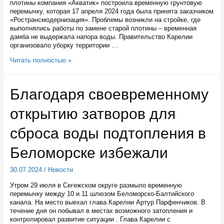
плотины компания «Акватик» построила временную грунтовую
перемычку, которая 17 апреля 2024 года была принята заказчиком
«Ространсмодернизация». Проблемы возникли на стройке, где
выполнялись работы по замене старой плотины – временная
дамба не выдержала напора воды. Правительство Карелии
организовало уборку территории …
Поселок,
Читать полностью »
пострадавший
от
прорыва
Благодаря своевременному
перемычки
на
открытию затворов для
Беломоро-
Балтийском
канале,
сброса воды подтопления в
расчистят
Беломорске избежали
30.07.2024
/
Новости
Утром 29 июля в Сегежском округе размыло временную
перемычку между 10 и 11 шлюзом Беломорско-Балтийского
канала. На место выехал глава Карелии Артур Парфенчиков. В
течение дня он побывал в местах возможного затопления и
контролировал развитие ситуации . Глава Карелии с