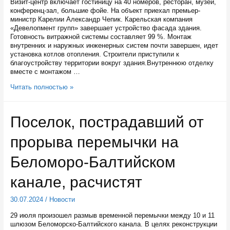
Визит-центр включает гостиницу на 40 номеров, ресторан, музей,
конференц-зал, большие фойе. На объект приехал премьер-
министр Карелии Александр Чепик. Карельская компания
«Девелопмент групп» завершает устройство фасада здания.
Готовность витражной системы составляет 99 %. Монтаж
внутренних и наружных инженерных систем почти завершен, идет
установка котлов отопления. Строители приступили к
благоустройству территории вокруг здания.Внутреннюю отделку
вместе с монтажом …
Визит-
Читать полностью »
центра
музея
«Беломорские
Поселок, пострадавший от
петроглифы»
будет
прорыва перемычки на
готов
к
1
Беломоро-Балтийском
октября
канале, расчистят
30.07.2024
/
Новости
29 июля произошел размыв временной перемычки между 10 и 11
шлюзом Беломорско-Балтийского канала. В целях реконструкции