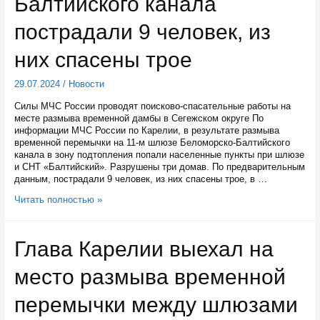
Балтийского канала
канала
нашли
пострадали 9 человек, из
них спасены трое
29.07.2024
/
Новости
Силы МЧС России проводят поисково-спасательные работы на
месте размыва временной дамбы в Сегежском округе По
информации МЧС России по Карелии, в результате размыва
временной перемычки на 11-м шлюзе Беломорско-Балтийского
канала в зону подтопления попали населенные пункты при шлюзе
и СНТ «Балтийский». Разрушены три домав. По предварительным
данным, пострадали 9 человек, из них спасены трое, в …
В
Читать полностью »
результате
аварии
на
Глава Карелии выехал на
шлюзе
Беломоро-
место размыва временной
Балтийского
канала
пострадали
перемычки между шлюзами
9