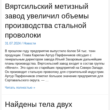
с
Вяртсильский метизный
генеральным
консулом
завод увеличил объемы
Казахстана
в
Санкт-
производства стальной
Петербурге
перспективы
проволоки
сотрудничества
31.07.2024
/
Новости
В прошлом году предприятие выпустило более 54 тыс. тонн
продукции. Глава Карелии Артур Парфенчиков обсудил с
генеральным директором завода Ильей Захаровым дальнейшие
планы производства. Вяртсильский завод входит в состав группы
«Мечел». Это одно из старейших предприятий на Северо-Западе.
Он производит стальную проволоку для строительной индустрии.
Артур Парфенчиков отметил большое значение предприятия для
Сортавальского округа. — …
Вяртсильский
Читать полностью »
метизный
завод
увеличил
Найдены тела двух
объемы
производства