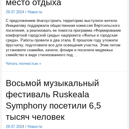
место отдыха
Балтийского
канала
29.07.2024
/
Новости
С предложением благоустроить территорию выступили жители.
Инициативу поддержала общественная комиссия Вяртсильского
поселения, а реализовать ее помогла программа «Формирование
комфортной городской среды» нацпроекта «Жилье и городская
среда». Работы провели в два этапа. В прошлом году уложили
брусчатку, подготовили все для освещения участка. Этим летом
установили скамейки, качели, фонари и поселили медвежье
семейство в виде стилизованного под …
Территория
Читать полностью »
у
Дома
творчества
Восьмой музыкальный
в
Вяртсиля
фестиваль Ruskeala
превратилась
в
уютное
Symphony посетили 6,5
место
отдыха
тысяч человек
29.07.2024
/
Новости