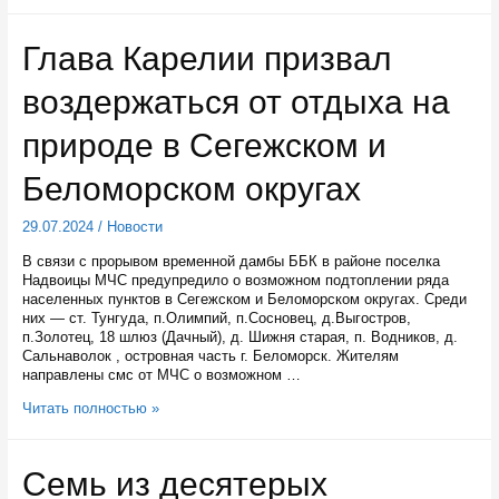
пострадавших
от
аварии
Глава Карелии призвал
на
Беломоро-
воздержаться от отдыха на
Балтийском
канале
открыли
природе в Сегежском и
пункт
временного
Беломорском округах
размещения
в
29.07.2024
/
Новости
школе
в
В связи с прорывом временной дамбы ББК в районе поселка
Надвоицах
Надвоицы МЧС предупредило о возможном подтоплении ряда
населенных пунктов в Сегежском и Беломорском округах. Среди
них — ст. Тунгуда, п.Олимпий, п.Сосновец, д.Выгостров,
п.Золотец, 18 шлюз (Дачный), д. Шижня старая, п. Водников, д.
Сальнаволок , островная часть г. Беломорск. Жителям
направлены смс от МЧС о возможном …
Глава
Читать полностью »
Карелии
призвал
воздержаться
Семь из десятерых
от