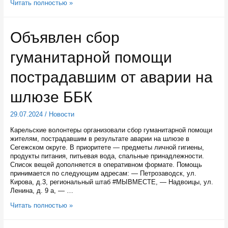
Сброс
Читать полностью »
воды
на
плотине
Объявлен сбор
ББК
вблизи
гуманитарной помощи
поселка
Летнереченский
удалось
пострадавшим от аварии на
снизить
шлюзе ББК
29.07.2024
/
Новости
Карельские волонтеры организовали сбор гуманитарной помощи
жителям, пострадавшим в результате аварии на шлюзе в
Сегежском округе. В приоритете — предметы личной гигиены,
продукты питания, питьевая вода, спальные принадлежности.
Список вещей дополняется в оперативном формате. Помощь
принимается по следующим адресам: — Петрозаводск, ул.
Кирова, д.3, региональный штаб #МЫВМЕСТЕ, — Надвоицы, ул.
Ленина, д. 9 а, — …
Объявлен
Читать полностью »
сбор
гуманитарной