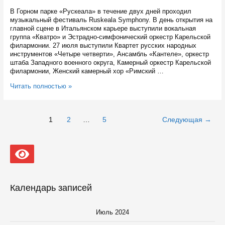
В Горном парке «Рускеала» в течение двух дней проходил
музыкальный фестиваль Ruskeala Symphony. В день открытия на
главной сцене в Итальянском карьере выступили вокальная
группа «Кватро» и Эстрадно-симфонический оркестр Карельской
филармонии. 27 июля выступили Квартет русских народных
инструментов «Четыре четверти», Ансамбль «Кантеле», оркестр
штаба Западного военного округа, Камерный оркестр Карельской
филармонии, Женский камерный хор «Римский …
Восьмой
Читать полностью »
музыкальный
фестиваль
Ruskeala
Навигация
1
2
…
5
Следующая
→
Symphony
по
посетили
записям
6,5
тысяч
человек
Календарь записей
Июль 2024