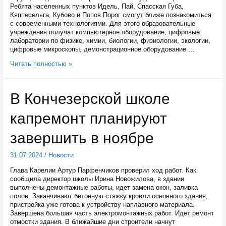
Ребята населенных пунктов Идель, Пай, Спасская Губа,
Кяппесельга, Кубово и Попов Порог смогут ближе познакомиться
с современными технологиями. Для этого образовательные
учреждения получат компьютерное оборудование, цифровые
лаборатории по физике, химии, биологии, физиологии, экологии,
цифровые микроскопы, демонстрационное оборудование …
В
Читать полностью »
шести
малокомплектных
школах
В Кончезерской школе
Карелии
в
капремонт планируют
сентябре
откроют
«Точки
завершить в ноябре
роста»
31.07.2024
/
Новости
Глава Карелии Артур Парфенчиков проверил ход работ. Как
сообщила директор школы Ирина Новожилова, в здании
выполнены демонтажные работы, идет замена окон, заливка
полов. Заканчивают бетонную стяжку кровли основного здания,
пристройка уже готова к устройству наплавного материала.
Завершена большая часть электромонтажных работ. Идёт ремонт
отмостки здания. В ближайшие дни строители начнут