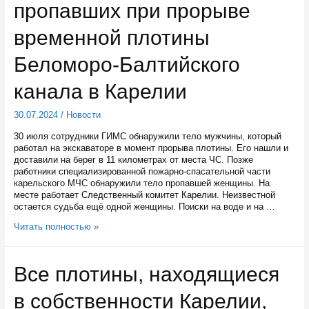
пропавших при прорыве
стальной
проволоки
временной плотины
Беломоро-Балтийского
канала в Карелии
30.07.2024
/
Новости
30 июля сотрудники ГИМС обнаружили тело мужчины, который
работал на экскаваторе в момент прорыва плотины. Его нашли и
доставили на берег в 11 километрах от места ЧС. Позже
работники специализированной пожарно-спасательной части
карельского МЧС обнаружили тело пропавшей женщины. На
месте работает Следственный комитет Карелии. Неизвестной
остается судьба ещё одной женщины. Поиски на воде и на …
Найдены
Читать полностью »
тела
двух
пропавших
Все плотины, находящиеся
при
прорыве
в собственности Карелии,
временной
плотины