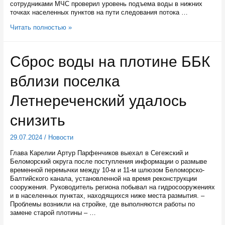
сотрудниками МЧС проверил уровень подъема воды в нижних
точках населенных пунктов на пути следования потока …
Благодаря
Читать полностью »
своевременному
открытию
затворов
Сброс воды на плотине ББК
для
сброса
вблизи поселка
воды
подтопления
в
Летнереченский удалось
Беломорске
избежали
снизить
29.07.2024
/
Новости
Глава Карелии Артур Парфенчиков выехал в Сегежский и
Беломорский округа после поступления информации о размыве
временной перемычки между 10-м и 11-м шлюзом Беломорско-
Балтийского канала, установленной на время реконструкции
сооружения. Руководитель региона побывал на гидросооружениях
и в населенных пунктах, находящихся ниже места размытия. –
Проблемы возникли на стройке, где выполняются работы по
замене старой плотины – …