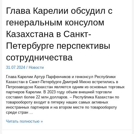
в
прямом
Глава Карелии обсудил с
эфире
ответит
генеральным консулом
на
вопросы
о
Казахстана в Санкт-
догазификации
Петербурге перспективы
сотрудничества
31.07.2024
/
Новости
Глава Карелии Артур Парфенчиков и генконсул Республики
Казахстан в Санкт-Петербурге Дмитрий Михно встретились в
Петрозаводске Казахстан является одним из основных торговых
партнеров Карелии. В 2023 году объем внешней торговли
составил более 22 млн долларов. – Республика Казахстан по
товарообороту входит в пятерку наших самых активных
иностранных партнеров и на втором месте по товарообороту
среди стран …
Глава
Читать полностью »
Карелии
обсудил