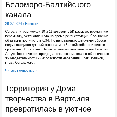
человек,
Беломоро-Балтийского
из
них
канала
спасены
трое
29.07.2024
/
Новости
Сегодня утром между 10 и 11 шлюзом ББК размыло временную
перемычку, установленную на время реконструкции. Сообщение
об аварии поступило в 6.34. По направлению движения сброса
воды находится дачный кооператив «Балтийский», при шлюзе
прописаны 11 человек. На место аварии выехали глава Карелии
Артур Парфенчиков, председатель Госкомитета по обеспечению
жизнедеятельности и безопасности населения Олег Поляков,
глава Сегежского …
Глава
Читать полностью »
Карелии
выехал
на
Территория у Дома
место
размыва
творчества в Вяртсиля
временной
перемычки
между
превратилась в уютное
шлюзами
Беломоро-