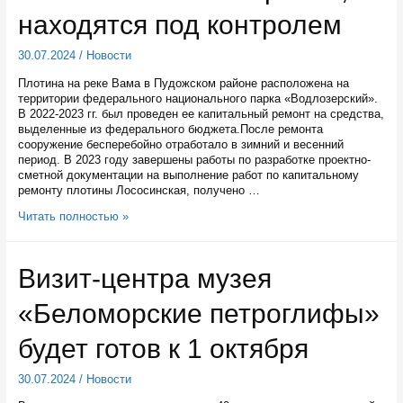
Беломоро-
находятся под контролем
Балтийского
канала
30.07.2024
/
Новости
в
Карелии
Плотина на реке Вама в Пудожском районе расположена на
территории федерального национального парка «Водлозерский».
В 2022-2023 гг. был проведен ее капитальный ремонт на средства,
выделенные из федерального бюджета.После ремонта
сооружение бесперебойно отработало в зимний и весенний
период. В 2023 году завершены работы по разработке проектно-
сметной документации на выполнение работ по капитальному
ремонту плотины Лососинская, получено …
Все
Читать полностью »
плотины,
находящиеся
в
Визит-центра музея
собственности
Карелии,
«Беломорские петроглифы»
находятся
под
контролем
будет готов к 1 октября
30.07.2024
/
Новости