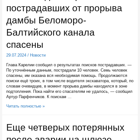
отдыха
пострадавших от прорыва
на
природе
в
дамбы Беломоро-
Сегежском
и
Балтийского канала
Беломорском
округах
спасены
29.07.2024
/
Новости
Глава Карелии сообщил о результатах поисков пострадавших. —
По уточнённым данным, пострадали 10 человек. Семь человек
спасены, им оказана вся необходимая помощь. Продолжаются
поиски ещё троих, в том числе водителя экскаватора, который, по
словам очевидцев, в момент прорыва дамбы находился в зоне
подтопления. Пока найти его спасателям не удалось, — сообщил
Артур Парфенчиков. К поискам …
Семь
Читать полностью »
из
десятерых
пострадавших
Еще четверых потерянных
от
прорыва
после аварии на шлюзе
дамбы