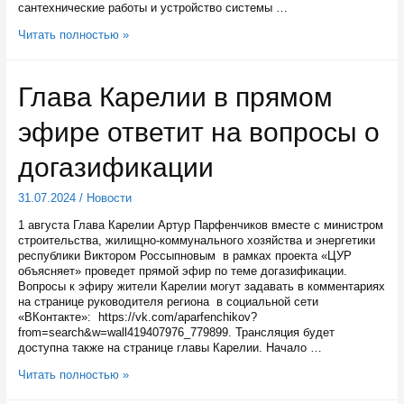
сантехнические работы и устройство системы …
В
Читать полностью »
Кончезерской
школе
капремонт
Глава Карелии в прямом
планируют
завершить
эфире ответит на вопросы о
в
ноябре
догазификации
31.07.2024
/
Новости
1 августа Глава Карелии Артур Парфенчиков вместе с министром
строительства, жилищно-коммунального хозяйства и энергетики
республики Виктором Россыпновым в рамках проекта «ЦУР
объясняет» проведет прямой эфир по теме догазификации.
Вопросы к эфиру жители Карелии могут задавать в комментариях
на странице руководителя региона в социальной сети
«ВКонтакте»: https://vk.com/aparfenchikov?
from=search&w=wall419407976_779899. Трансляция будет
доступна также на странице главы Карелии. Начало …
Глава
Читать полностью »
Карелии