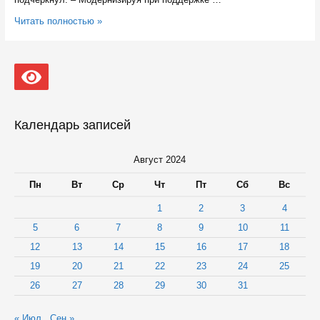
Пряжинцы
Читать полностью »
теперь
смогут
получить
в
одном
месте
услуги
службы
Календарь записей
занятости
и
МФЦ
Август 2024
Пн
Вт
Ср
Чт
Пт
Сб
Вс
1
2
3
4
5
6
7
8
9
10
11
12
13
14
15
16
17
18
19
20
21
22
23
24
25
26
27
28
29
30
31
« Июл
Сен »