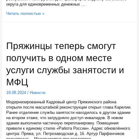
округа для единовременных денежных …
Пострадавшие
Читать полностью »
из-
за
аварии
на
Беломорканале
Пряжинцы теперь смогут
ачали
получать
получить в одном месте
выплаты
из
бюджета
услуги службы занятости и
Карелии
МФЦ
19.08.2024
/
Новости
Модернизированный Кадровый центр Пряжинского района
открыли после масштабной реконструкции открыл глава Карелии.
Ранее отделение службы занятости находилось в другом здании
на втором этаже, что затрудняло доступ инвалидов. В новом
здании выполнили частичную перепланировку. Помещения
привели к единому стилю «Работа России». Адрес обновлённого
центра: Пряжа, ул. Петрозаводская д. 16. Артур Парфенчиков
подчеркнул: – Модернизируя при поддержке …