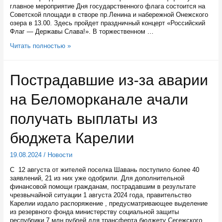
главное мероприятие Дня государственного флага состоится на
Советской площади в створе пр.Ленина и набережной Онежского
озера в 13.00. Здесь пройдет праздничный концерт «Российский
Флаг — Державы Слава!». В торжественном …
В
Читать полностью »
Карелии
отметят
День
Пострадавшие из-за аварии
государственного
флага
на Беломорканале ачали
России
получать выплаты из
бюджета Карелии
19.08.2024
/
Новости
С 12 августа от жителей поселка Шавань поступило более 40
заявлений, 21 из них уже одобрили. Для дополнительной
финансовой помощи гражданам, пострадавшим в результате
чрезвычайной ситуации 1 августа 2024 года, правительство
Карелии издало распоряжение , предусматривающее выделение
из резервного фонда министерству социальной защиты
республики 7 млн рублей для трансферта бюджету Сегежского