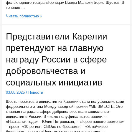
фольклорного театра «Горница» Виолы Мальми Борис Шустов. В
течение …
В
Читать полностью »
августе
по
всей
Представители Карелии
Карелии
будут
претендуют на главную
танцевать
круугу
награду России в сфере
добровольчества и
социальных инициатив
03.08.2026
/
Новости
Шесть проектов и инициатив из Карелии стали полуфиналистами
федерального этапа Международной премии #МЫВМЕСТЕ. Это
главная награда в сфере добровольчества и социальных
инициатив в России. В число полуфиналистов вошли: –
«Наставник года» – Юлия Петровская; – «Герои нашего времени»
– проект «10 регион. СВОих не бросаем»; – «Устойчивое
будущее» – проект «Прогулки с верными друзьями»; – …