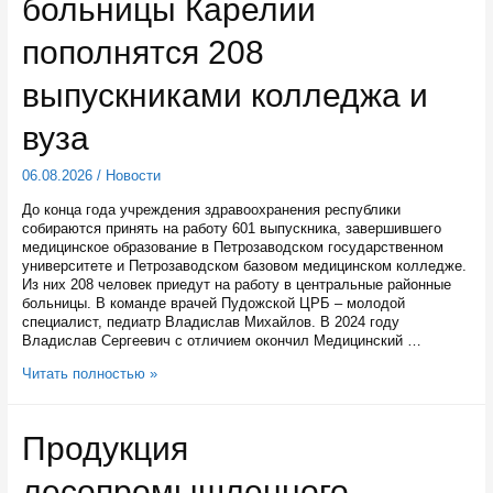
больницы Карелии
тепло
по
новой
пополнятся 208
магистрали
выпускниками колледжа и
вуза
06.08.2026
/
Новости
До конца года учреждения здравоохранения республики
собираются принять на работу 601 выпускника, завершившего
медицинское образование в Петрозаводском государственном
университете и Петрозаводском базовом медицинском колледже.
Из них 208 человек приедут на работу в центральные районные
больницы. В команде врачей Пудожской ЦРБ – молодой
специалист, педиатр Владислав Михайлов. В 2024 году
Владислав Сергеевич с отличием окончил Медицинский …
Центральные
Читать полностью »
районные
больницы
Карелии
Продукция
пополнятся
208
лесопромышленного
выпускниками