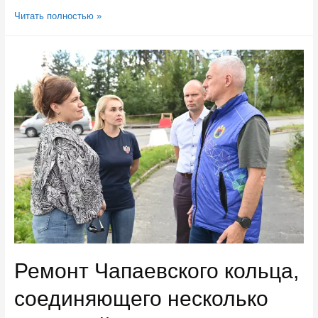
Карелия
Читать полностью »
—
на
девятом
месте
в
России
в
сфере
питания
навынос
Ремонт Чапаевского кольца,
соединяющего несколько