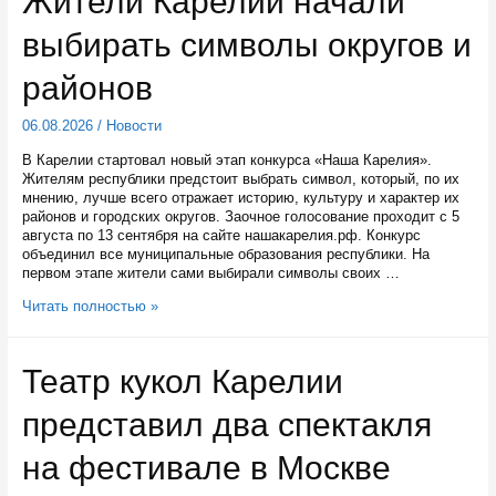
Жители Карелии начали
экспорта
выбирать символы округов и
из
Карелии
районов
06.08.2026
/
Новости
В Карелии стартовал новый этап конкурса «Наша Карелия».
Жителям республики предстоит выбрать символ, который, по их
мнению, лучше всего отражает историю, культуру и характер их
районов и городских округов. Заочное голосование проходит с 5
августа по 13 сентября на сайте нашакарелия.рф. Конкурс
объединил все муниципальные образования республики. На
первом этапе жители сами выбирали символы своих …
Жители
Читать полностью »
Карелии
начали
выбирать
Театр кукол Карелии
символы
округов
представил два спектакля
и
районов
на фестивале в Москве