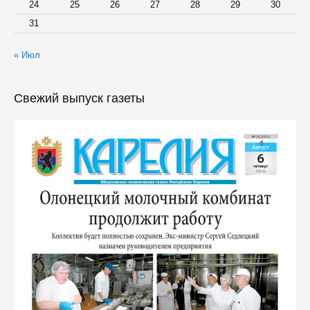
24
25
26
27
28
29
30
31
« Июл
Свежий выпуск газеты