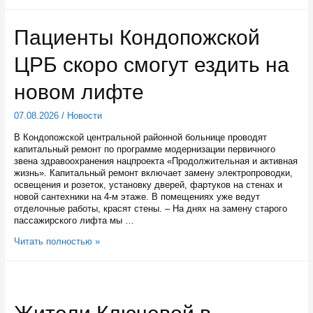
Карелии
все
больше
Пациенты Кондопожской
безработных
открывают
ЦРБ скоро смогут ездить на
свое
дело
новом лифте
07.08.2026
/
Новости
В Кондопожской центральной районной больнице проводят
капитальный ремонт по программе модернизации первичного
звена здравоохранения нацпроекта «Продолжительная и активная
жизнь». Капитальный ремонт включает замену электропроводки,
освещения и розеток, установку дверей, фартуков на стенах и
новой сантехники на 4-м этаже. В помещениях уже ведут
отделочные работы, красят стены. – На днях на замену старого
пассажирского лифта мы …
Пациенты
Читать полностью »
Кондопожской
ЦРБ
скоро
смогут
ездить
на