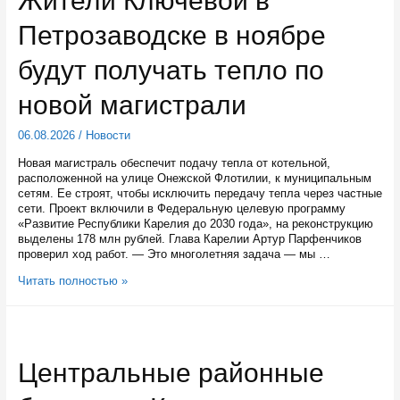
Жители Ключевой в
новом
Петрозаводске в ноябре
лифте
будут получать тепло по
новой магистрали
06.08.2026
/
Новости
Новая магистраль обеспечит подачу тепла от котельной,
расположенной на улице Онежской Флотилии, к муниципальным
сетям. Ее строят, чтобы исключить передачу тепла через частные
сети. Проект включили в Федеральную целевую программу
«Развитие Республики Карелия до 2030 года», на реконструкцию
выделены 178 млн рублей. Глава Карелии Артур Парфенчиков
проверил ход работ. — Это многолетняя задача — мы …
Жители
Читать полностью »
Ключевой
в
Петрозаводске
в
ноябре
Центральные районные
будут
получать