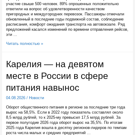
участие свыше 500 человек. 89% опрошенных положительно
ответили на вопрос об удовлетворенности качеством
пригородных и междугородних перевозок. Пассажиры отмечали
обновленный в последние годы подвижной состав, соблюдение
расписания, комфорт ожидания транспорта на автовокзале. Ряд
предложений касался изменений по времени отправления рейсов,
эти …
Пассажиры
Читать полностью »
высоко
оценили
качество
Карелия — на девятом
межмуниципального
автобусного
месте в России в сфере
сообщения
в
Карелии
питания навынос
04.08.2026
/
Новости
Оборот общественного питания в регионе за последние три года
вырос на 58,5%. Если в 2022 году показатель составлял около
8,5 млрд рублей, то к 2025-му превысил 17,5 млрд рублей. За
первое полугодие 2026 года оборот вырос на 35,5%. По итогам
2025 года Карелия вошла в десятку регионов-лидеров по темпам
роста числа малых и средних предприятий …