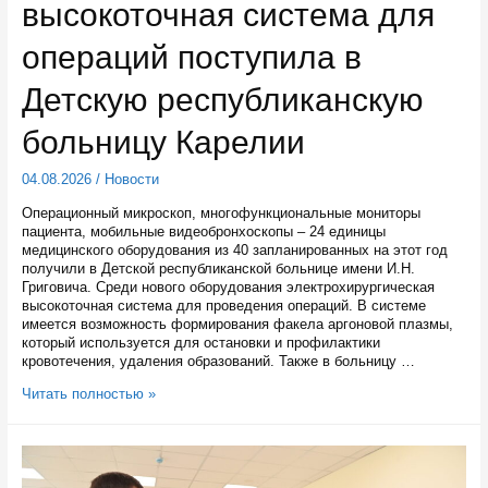
высокоточная система для
проведут
в
Петрозаводске
операций поступила в
два
опроса
Детскую республиканскую
больницу Карелии
04.08.2026
/
Новости
Операционный микроскоп, многофункциональные мониторы
пациента, мобильные видеобронхоскопы – 24 единицы
медицинского оборудования из 40 запланированных на этот год
получили в Детской республиканской больнице имени И.Н.
Григовича. Среди нового оборудования электрохирургическая
высокоточная система для проведения операций. В системе
имеется возможность формирования факела аргоновой плазмы,
который используется для остановки и профилактики
кровотечения, удаления образований. Также в больницу …
Электрохирургическая
Читать полностью »
высокоточная
система
для
операций
поступила