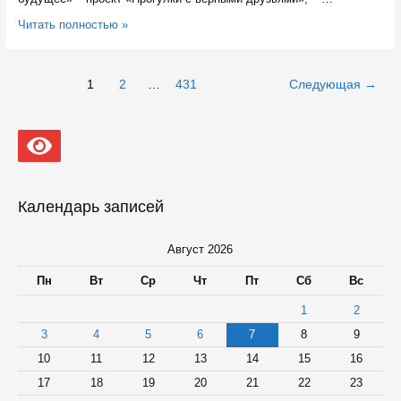
Представители
Читать полностью »
Карелии
претендуют
на
Навигация
1
2
…
431
Следующая
→
главную
по
награду
записям
России
в
сфере
добровольчества
и
социальных
Календарь записей
инициатив
Август 2026
Пн
Вт
Ср
Чт
Пт
Сб
Вс
1
2
3
4
5
6
7
8
9
10
11
12
13
14
15
16
17
18
19
20
21
22
23