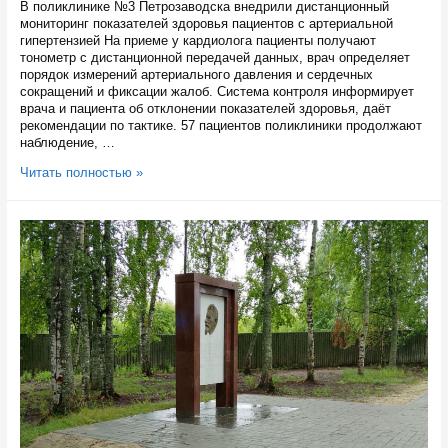
В поликлинике №3 Петрозаводска внедрили дистанционный
мониторинг показателей здоровья пациентов с артериальной
гипертензией На приеме у кардиолога пациенты получают
тонометр с дистанционной передачей данных, врач определяет
порядок измерений артериального давления и сердечных
сокращений и фиксации жалоб. Система контроля информирует
врача и пациента об отклонении показателей здоровья, даёт
рекомендации по тактике. 57 пациентов поликлиники продолжают
наблюдение, …
В
Читать полностью »
петрозаводской
поликлинике
следят
за
гипертониками
на
расстоянии