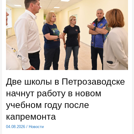
в
Детскую
республиканскую
больницу
Карелии
Две школы в Петрозаводске
начнут работу в новом
учебном году после
капремонта
04.08.2026
/
Новости