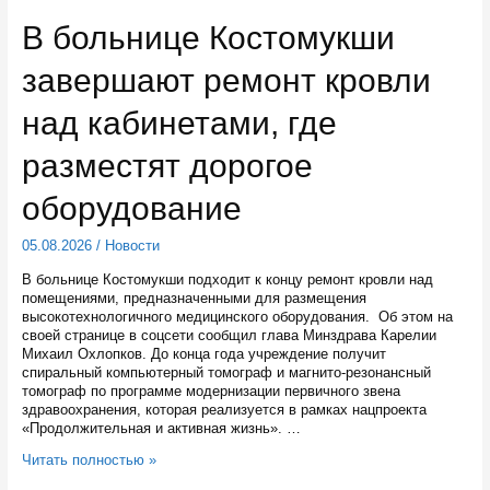
благоустраивают
В больнице Костомукши
братскую
могилу
завершают ремонт кровли
погибших
на
Гражданской
над кабинетами, где
войне
разместят дорогое
оборудование
05.08.2026
/
Новости
В больнице Костомукши подходит к концу ремонт кровли над
помещениями, предназначенными для размещения
высокотехнологичного медицинского оборудования. Об этом на
своей странице в соцсети сообщил глава Минздрава Карелии
Михаил Охлопков. До конца года учреждение получит
спиральный компьютерный томограф и магнито-резонансный
томограф по программе модернизации первичного звена
здравоохранения, которая реализуется в рамках нацпроекта
«Продолжительная и активная жизнь». …
В
Читать полностью »
больнице