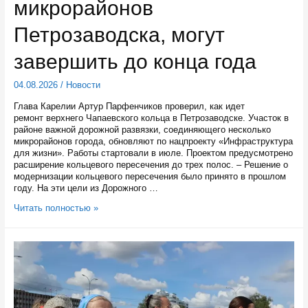
микрорайонов
Петрозаводска, могут
завершить до конца года
04.08.2026
/
Новости
Глава Карелии Артур Парфенчиков проверил, как идет
ремонт верхнего Чапаевского кольца в Петрозаводске. Участок в
районе важной дорожной развязки, соединяющего несколько
микрорайонов города, обновляют по нацпроекту «Инфраструктура
для жизни». Работы стартовали в июле. Проектом предусмотрено
расширение кольцевого пересечения до трех полос. – Решение о
модернизации кольцевого пересечения было принято в прошлом
году. На эти цели из Дорожного …
Ремонт
Читать полностью »
Чапаевского
кольца,
соединяющего
несколько
микрорайонов
Петрозаводска,
могут
завершить