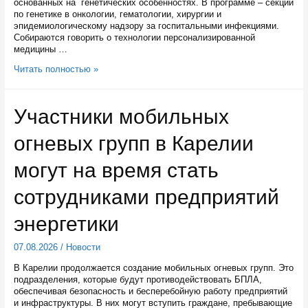
основанных на генетических особенностях. В программе – секции
по генетике в онкологии, гематологии, хирургии и
эпидемиологическому надзору за госпитальными инфекциями.
Собираются говорить о технологии персонализированной
медицины …
В
Читать полностью »
Петрозаводске
ведущие
генетики
Участники мобильных
страны
обсуждают
огневых групп в Карелии
новые
методы
лечения
могут на время стать
сотрудниками предприятий
энергетики
07.08.2026
/
Новости
В Карелии продолжается создание мобильных огневых групп. Это
подразделения, которые будут противодействовать БПЛА,
обеспечивая безопасность и бесперебойную работу предприятий
и инфраструктуры. В них могут вступить граждане, пребывающие