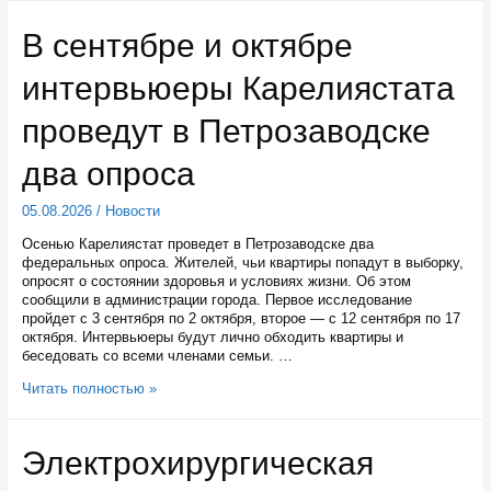
Костомукши
завершают
В сентябре и октябре
ремонт
кровли
интервьюеры Карелиястата
над
кабинетами,
где
проведут в Петрозаводске
разместят
дорогое
два опроса
оборудование
05.08.2026
/
Новости
Осенью Карелиястат проведет в Петрозаводске два
федеральных опроса. Жителей, чьи квартиры попадут в выборку,
опросят о состоянии здоровья и условиях жизни. Об этом
сообщили в администрации города. Первое исследование
пройдет с 3 сентября по 2 октября, второе — с 12 сентября по 17
октября. Интервьюеры будут лично обходить квартиры и
беседовать со всеми членами семьи. …
В
Читать полностью »
сентябре
и
октябре
Электрохирургическая
интервьюеры
Карелиястата