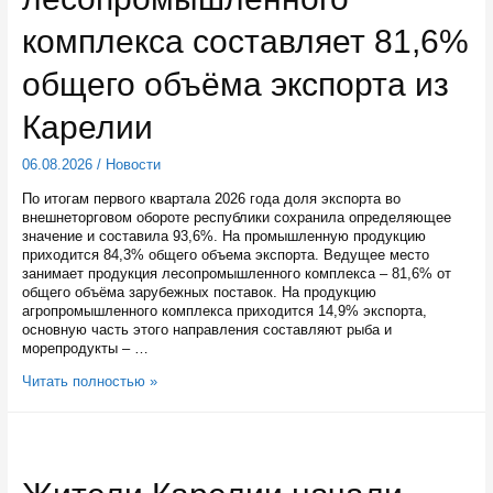
колледжа
и
комплекса составляет 81,6%
вуза
общего объёма экспорта из
Карелии
06.08.2026
/
Новости
По итогам первого квартала 2026 года доля экспорта во
внешнеторговом обороте республики сохранила определяющее
значение и составила 93,6%. На промышленную продукцию
приходится 84,3% общего объема экспорта. Ведущее место
занимает продукция лесопромышленного комплекса – 81,6% от
общего объёма зарубежных поставок. На продукцию
агропромышленного комплекса приходится 14,9% экспорта,
основную часть этого направления составляют рыба и
морепродукты – …
Продукция
Читать полностью »
лесопромышленного
комплекса
составляет
81,6%
общего
объёма