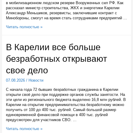
в мобилизационном людском резерве Вооруженных сил РФ. Как
рассказал министр строительства, ЖКХ и энергетики Карелии
Александр Меньшиков, резервисты, заключившие контракт с
Минобороны, смогут на время стать сотрудниками предприятий …
Участники
Читать полностью »
мобильных
огневых
групп
В Карелии все больше
в
Карелии
безработных открывают
могут
на
время
свое дело
стать
сотрудниками
07.08.2026
/
Новости
предприятий
энергетики
С начала года 72 бывших безработных гражданина в Карелии
открыли своё дело при поддержке органов службы занятости. На
эти цели из регионального бюджета выделено 16,8 млн рублей. В
Карелии на открытие предпринимательства безработному можно
получить от 100 до 400 тыс. рублей. Самый большой размер
единовременной финансовой помощи в 400 тыс. рублей
предусмотрен для участников СВО. …
В
Читать полностью »