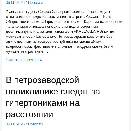
06.08.2026
/
Новости
2 августа, в День Северо-Западного федерального округа
«Театральной недели» фестиваля театров «Россия – Театр –
Общество» в парке «Зарядье» Театр кукол Карелии на вечернем
гала-концерте показал специально подготовленный
десятиминутный фрагмент спектакля «KALEVALA.RUны» по
мотивам эпоса «Калевала». Петрозаводский коллектив был
единственным из театров республики на масштабном
всероссийском фестивале в столице. На одной сцене были
лучшие театральные …
Театр
Читать полностью »
кукол
Карелии
представил
В петрозаводской
два
спектакля
поликлинике следят за
на
фестивале
в
гипертониками на
Москве
расстоянии
06.08.2026
/
Новости