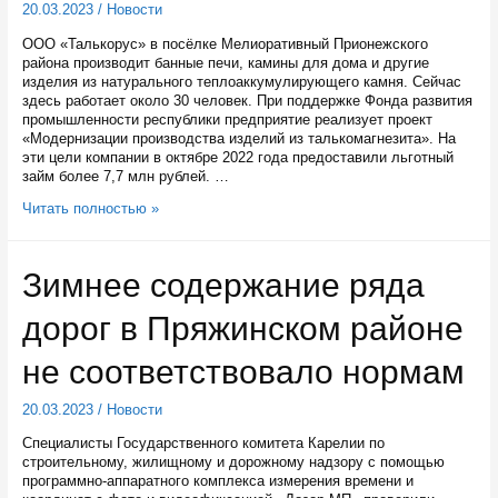
20.03.2023
/
Новости
ООО «Талькорус» в посёлке Мелиоративный Прионежского
района производит банные печи, камины для дома и другие
изделия из натурального теплоаккумулирующего камня. Сейчас
здесь работает около 30 человек. При поддержке Фонда развития
промышленности республики предприятие реализует проект
«Модернизации производства изделий из талькомагнезита». На
эти цели компании в октябре 2022 года предоставили льготный
займ более 7,7 млн рублей. …
Прионежскому
Читать полностью »
предприятию
помогут
производить
Зимнее содержание ряда
сложные
модели
дорог в Пряжинском районе
продукции
из
теплоаккумулирующего
не соответствовало нормам
камня
20.03.2023
/
Новости
Специалисты Государственного комитета Карелии по
строительному, жилищному и дорожному надзору с помощью
программно-аппаратного комплекса измерения времени и