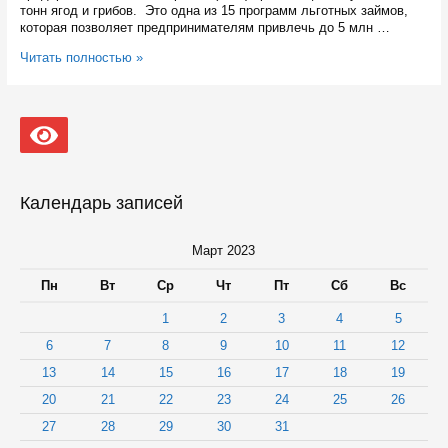
тонн ягод и грибов. Это одна из 15 программ льготных займов,
которая позволяет предпринимателям привлечь до 5 млн …
Компания
Читать полностью »
«Закрома
Карелии»
купила
40
тонн
ягод
и
грибов
Календарь записей
на
средства
господдержки
Март 2023
Пн
Вт
Ср
Чт
Пт
Сб
Вс
1
2
3
4
5
6
7
8
9
10
11
12
13
14
15
16
17
18
19
20
21
22
23
24
25
26
27
28
29
30
31