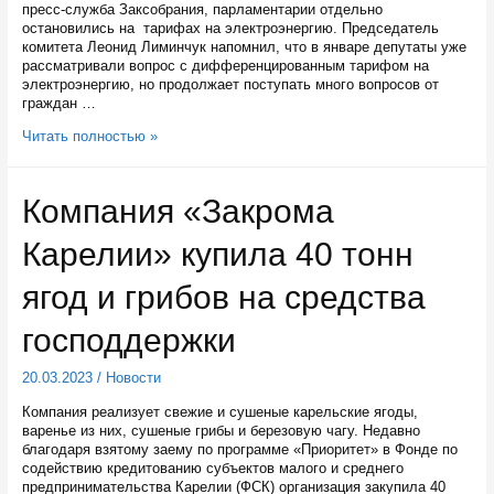
пресс-служба Заксобрания, парламентарии отдельно
остановились на тарифах на электроэнергию. Председатель
комитета Леонид Лиминчук напомнил, что в январе депутаты уже
рассматривали вопрос с дифференцированным тарифом на
электроэнергию, но продолжает поступать много вопросов от
граждан …
Из-
Читать полностью »
за
увеличения
тарифов
Компания «Закрома
на
электроэнергию
Карелии» купила 40 тонн
карельские
депутаты
хотят
ягод и грибов на средства
обратиться
в
господдержки
антимонопольную
службу
20.03.2023
/
Новости
Компания реализует свежие и сушеные карельские ягоды,
варенье из них, сушеные грибы и березовую чагу. Недавно
благодаря взятому заему по программе «Приоритет» в Фонде по
содействию кредитованию субъектов малого и среднего
предпринимательства Карелии (ФСК) организация закупила 40