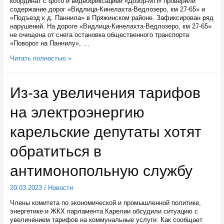
координат с фото и видеофиксацией «Дозор-МП» проверили
содержание дорог «Видлица-Кинелахта-Ведлозеро, км 27-65» и
«Подъезд к д. Паннила» в Пряжинском районе. Зафиксирован ряд
нарушений. На дороге «Видлица-Кинелахта-Ведлозеро, км 27-65»
не очищена от снега остановка общественного транспорта
«Поворот на Паннилу», …
Зимнее
Читать полностью »
содержание
ряда
дорог
Из-за увеличения тарифов
в
Пряжинском
на электроэнергию
районе
не
соответствовало
карельские депутаты хотят
нормам
обратиться в
антимонопольную службу
20.03.2023
/
Новости
Члены комитета по экономической и промышленной политике,
энергетике и ЖКХ парламента Карелии обсудили ситуацию с
увеличением тарифов на коммунальные услуги. Как сообщает