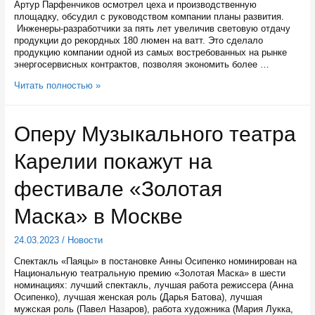
Артур Парфенчиков осмотрел цеха и производственную
площадку, обсудил с руководством компании планы развития.
Инженеры-разработчики за пять лет увеличив световую отдачу
продукции до рекордных 180 люмен на ватт. Это сделало
продукцию компании одной из самых востребованных на рынке
энергосервисных контрактов, позволяя экономить более …
Карельская
Читать полностью »
компания
разрабатывает
прототип
Оперу Музыкального театра
солнечной
зарядной
Карелии покажут на
станции
фестивале «Золотая
Маска» в Москве
24.03.2023
/
Новости
Спектакль «Паяцы» в постановке Анны Осипенко номинирован на
Национальную театральную премию «Золотая Маска» в шести
номинациях: лучший спектакль, лучшая работа режиссера (Анна
Осипенко), лучшая женская роль (Дарья Батова), лучшая
мужская роль (Павел Назаров), работа художника (Мария Лукка,