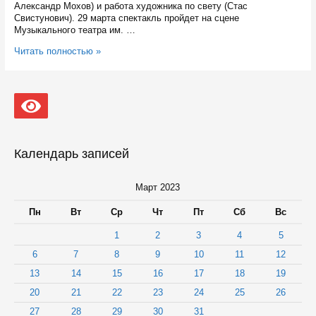
Александр Мохов) и работа художника по свету (Стас
Свистунович). 29 марта спектакль пройдет на сцене
Музыкального театра им. …
Оперу
Читать полностью »
Музыкального
театра
Карелии
покажут
на
фестивале
«Золотая
Маска»
Календарь записей
в
Москве
Март 2023
Пн
Вт
Ср
Чт
Пт
Сб
Вс
1
2
3
4
5
6
7
8
9
10
11
12
13
14
15
16
17
18
19
20
21
22
23
24
25
26
27
28
29
30
31