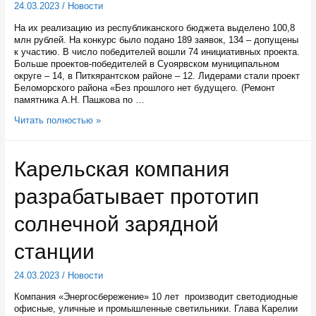
24.03.2023
/
Новости
На их реализацию из республиканского бюджета выделено 100,8
млн рублей. На конкурс было подано 189 заявок, 134 – допущены
к участию. В число победителей вошли 74 инициативных проекта.
Больше проектов-победителей в Суоярвском муниципальном
округе – 14, в Питкярантском районе – 12. Лидерами стали проект
Беломорского района «Без прошлого нет будущего. (Ремонт
памятника А.Н. Пашкова по …
74
Читать полностью »
проекта
стали
победителями
Карельская компания
конкурсного
отбора
разрабатывает прототип
по
программе
поддержки
солнечной зарядной
местных
инициатив
станции
в
Карелии
24.03.2023
/
Новости
Компания «Энергосбережение» 10 лет производит светодиодные
офисные, уличные и промышленные светильники. Глава Карелии