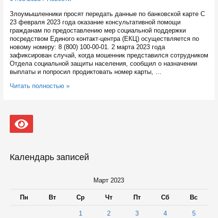
Злоумышленники просят передать данные по банковской карте С
23 февраля 2023 года оказание консультативной помощи
гражданам по предоставлению мер социальной поддержки
посредством Единого контакт-центра (ЕКЦ) осуществляется по
новому номеру: 8 (800) 100-00-01. 2 марта 2023 года
зафиксирован случай, когда мошенник представился сотрудником
Отдела социальной защиты населения, сообщил о назначении
выплаты и попросил продиктовать номер карты, …
Мошенники
Читать полностью »
представляются
жителям
Карелии
сотрудниками
соцзащиты
Календарь записей
Март 2023
Пн
Вт
Ср
Чт
Пт
Сб
Вс
1
2
3
4
5