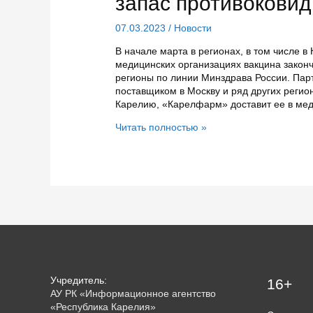
запас противоковид
07.03.2023
/
Новости
В начале марта в регионах, в том числе в
медицинских организациях вакцина законч
регионы по линии Минздрава России. Пар
поставщиком в Москву и ряд других регион
Карелию, «Карелфарм» доставит ее в ме
В
Читать полностью »
ближайшие
дни
в
Карелии
пополнится
запас
противоковидной
вакцины
«Спутник
V»
Учредитель:
16+
АУ РК «Информационное агентство
«Республика Карелия»