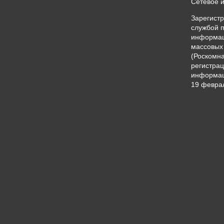
Сетевое 
Зарегист
службой п
информац
массовых
(Роскомна
регистрац
информац
19 феврал