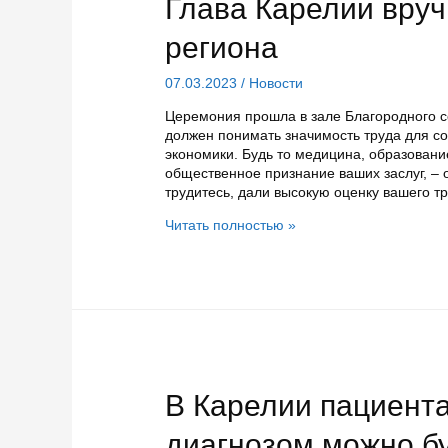
Глава Карелии вру
региона
07.03.2023
/
Новости
Церемония прошла в зале Благородного 
должен понимать значимость труда для со
экономики. Будь то медицина, образовани
общественное признание ваших заслуг, – 
трудитесь, дали высокую оценку вашего т
Глава
Читать полностью »
Карелии
вручил
госнаграды
жителям
региона
В Карелии пациента
диагнозом можно бу