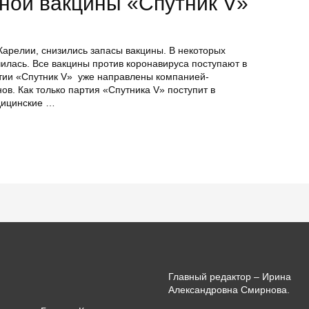
ной вакцины «Спутник V»
 Карелии, снизились запасы вакцины. В некоторых
илась. Все вакцины против коронавируса поступают в
тии «Спутник V» уже направлены компанией-
ов. Как только партия «Спутника V» поступит в
дицинские …
Главный редактор – Ирина
Александровна Смирнова.