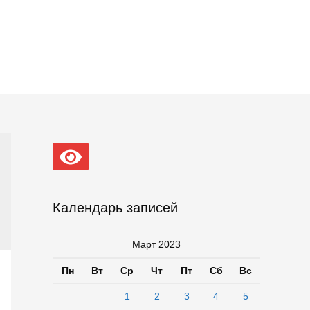
Календарь записей
Март 2023
Пн
Вт
Ср
Чт
Пт
Сб
Вс
1
2
3
4
5