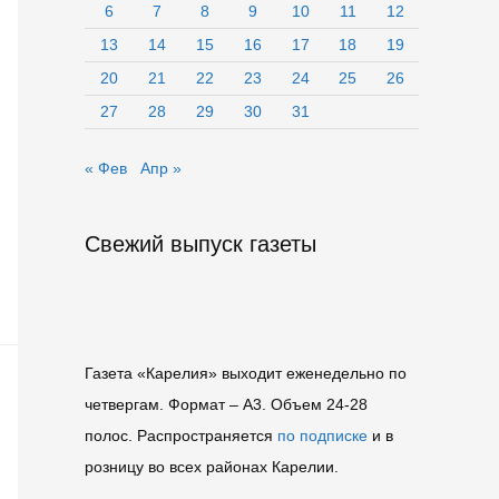
6
7
8
9
10
11
12
13
14
15
16
17
18
19
20
21
22
23
24
25
26
27
28
29
30
31
« Фев
Апр »
Свежий выпуск газеты
Газета «Карелия» выходит еженедельно по
четвергам. Формат – A3. Объем 24-28
полос. Распространяется
по подписке
и в
розницу во всех районах Карелии.