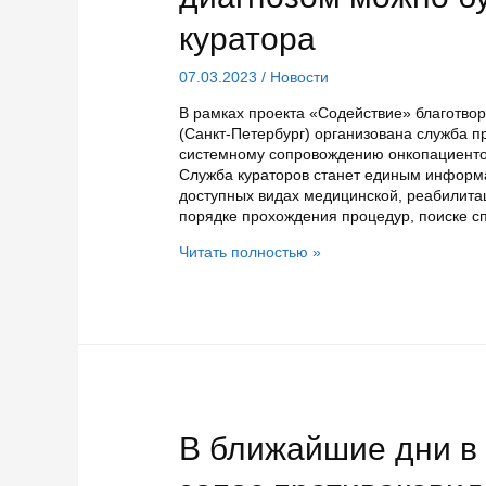
куратора
07.03.2023
/
Новости
В рамках проекта «Содействие» благотво
(Санкт-Петербург) организована служба 
системному сопровождению онкопациентов
Служба кураторов станет единым информа
доступных видах медицинской, реабилита
порядке прохождения процедур, поиске с
В
Читать полностью »
Карелии
пациентам
с
онкологическим
диагнозом
можно
будет
взять
в
В ближайшие дни в
помощь
куратора