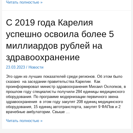
100
Читать полностью »
миллионов
рублей
выделили
С 2019 года Карелия
дополнительно
на
успешно освоила более 5
поддержку
предпринимателей
Карелии
миллиардов рублей на
здравоохранение
23.03.2023
/
Новости
Это один из лучших показателей среди регионов. Об этом было
сказано на заседании правительства Карелии. Как
проинформировал министр здравоохранения Михаил Охлопков, в
прошлом году специалисты получили 284 единицы медицинского
оборудования. По программе модернизации первичного звена
здравоохранения в этом году закупят 208 единиц медицинского
оборудования, 15 единиц автотранспорта, закупят 9 ФАПов и 2
врачебные амбулатории. Свыше …
С
Читать полностью »
2019
года