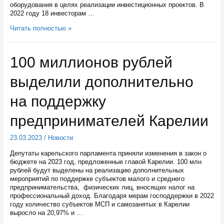
оборудования в целях реализации инвестиционных проектов. В
2022 году 18 инвесторам …
150
Читать полностью »
миллионов
рублей
дополнительно
100 миллионов рублей
выделят
из
выделили дополнительно
бюджета
Карелии
на
на поддержку
субсидии
инвесторам
предпринимателей Карелии
23.03.2023
/
Новости
Депутаты карельского парламента приняли изменения в закон о
бюджете на 2023 год, предложенные главой Карелии. 100 млн
рублей будут выделены на реализацию дополнительных
мероприятий по поддержке субъектов малого и среднего
предпринимательства, физических лиц, вносящих налог на
профессиональный доход. Благодаря мерам господдержки в 2022
году количество субъектов МСП и самозанятых в Карелии
выросло на 20,97% и …