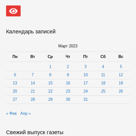
Карелия
успешно
освоила
более
5
миллиардов
Календарь записей
рублей
на
здравоохранение
Март 2023
Пн
Вт
Ср
Чт
Пт
Сб
Вс
1
2
3
4
5
6
7
8
9
10
11
12
13
14
15
16
17
18
19
20
21
22
23
24
25
26
27
28
29
30
31
« Фев
Апр »
Свежий выпуск газеты