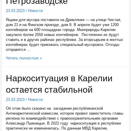
Петрозаводске
23.03.2023
/
Новости
Ящики для мусора поставили на Древлянке — на улице Чистая,
дом 21 и на Финском проезде, дом 8. В апреле будет уже 1200
контейнеров на 600 площадках города. Минприроды Карелии
закупило более 2550 новых контейнеров. Постепенно их будут
ставить и в других районах республики. За вторсырьем в желтых
контейнерах будет приезжать специальный мусоровоз. Отходы
отправятся …
Первые
Читать полностью »
желтые
контейнеры
для
Наркоситуация в Карелии
раздельного
сбора
остается стабильной
мусора
установлены
в
23.03.2023
/
Новости
Петрозаводске
Об этом было сказано на заседании республиканской
Антинаркотической комиссии, которое провел заместитель главы
региона по взаимодействию с правоохранительными органами
Александр Пшеницын. В 2022 году наркоситуация в республике
практически не измененилась. По данным МВД Карелии,