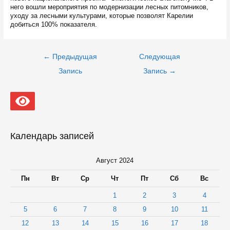
него вошли мероприятия по модернизации лесных питомников,
уходу за лесными культурами, которые позволят Карелии
добиться 100% показателя.
Навигация
←
Предыдущая
Следующая
по
записям
Запись
Запись
→
Календарь записей
Август 2024
Пн
Вт
Ср
Чт
Пт
Сб
Вс
1
2
3
4
5
6
7
8
9
10
11
12
13
14
15
16
17
18