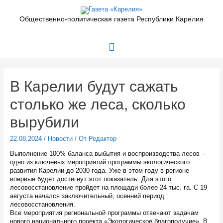
Перейти
к
Общественно-политическая газета Республики Карелия
содержимому
Главное
меню
В Карелии будут сажать
столько же леса, сколько
вырубили
22.08.2024
/
Новости
/ От
Редактор
Выполнение 100% баланса выбытия и воспроизводства лесов –
одно из ключевых мероприятий программы экологического
развития Карелии до 2030 года. Уже в этом году в регионе
впервые будет достигнут этот показатель. Для этого
лесовосстановление пройдет на площади более 24 тыс. га. С 19
августа начался заключительный, осенний период
лесовосстановления.
Все мероприятия региональной программы отвечают задачам
нового национального проекта «Экологическое благополучие». В