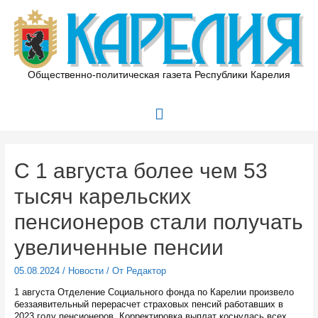
Перейти
к
содержимому
Общественно-политическая газета Республики Карелия
Главное
меню
С 1 августа более чем 53
тысяч карельских
пенсионеров стали получать
увеличенные пенсии
05.08.2024
/
Новости
/ От
Редактор
1 августа Отделение Социального фонда по Карелии произвело
беззаявительный перерасчет страховых пенсий работавших в
2023 году пенсионеров. Корректировка выплат коснулась всех