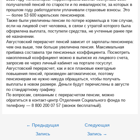
получателей пенсий по старости и по инвалидности, за которых в
прошлом году работодатели уплачивали страховые взносы. Это
— более 53 600 карельских пенсионеров.
Также были увеличены пенсии по потере кормильца в том случае,
если на лицевой счет человека, в связи с утратой которого была
оформлена выплата, поступили средства, не учтенные ранее при
её назначении.
Августовский перерасчет пенсий зависит от зарплаты пенсионера:
чем она выше, тем больше увеличена пенсия. Максимальная
прибавка составила три пенсионных коэффициента. Посмотреть
накопленный коэффициент можно в выписке из лицевого счета,
запросив ее через личный кабинет на портале госуслуг.
Августовский перерасчет, как и все плановые ежегодные
повышения пенсий, произведен автоматически, поэтому
пенсионерам не нужно никуда обращаться, чтобы получать
выплаты в новом размере. Деньги будут перечислены в августе
по стандартному графику.
По вопросам, связанным с перерасчетом пенсии, можно
обратиться в контакт-центр Отделения Социального фонда по
телефону — 8 800 200 07 57 (звонок бесплатный).
Навигация
←
Предыдущая
Следующая
по
записям
Запись
Запись
→