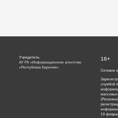
Учредитель:
16+
АУ РК «Информационное агентство
«Республика Карелия»
Сетевое 
Зарегист
службой п
информац
массовых
(Роскомна
регистрац
информац
19 феврал