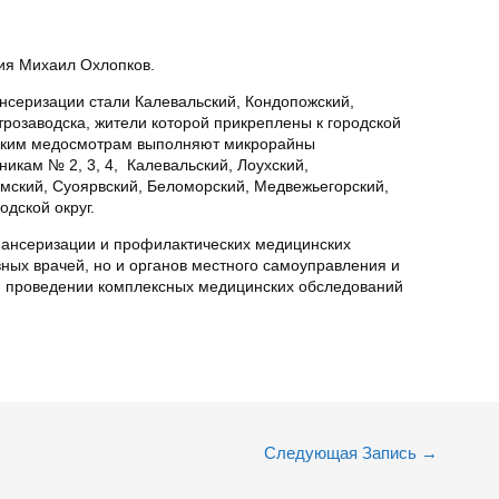
ия Михаил Охлопков.
серизации стали Калевальский, Кондопожский,
етрозаводска, жители которой прикреплены к городской
еским медосмотрам выполняют микрорайны
икам № 2, 3, 4, Калевальский, Лоухский,
емский, Суоярвский, Беломорский, Медвежьегорский,
дской округ.
пансеризации и профилактических медицинских
вных врачей, но и органов местного самоуправления и
в проведении комплексных медицинских обследований
Следующая Запись
→