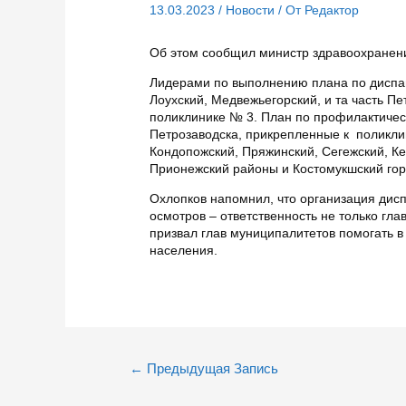
13.03.2023
/
Новости
/ От
Редактор
Об этом сообщил министр здравоохранен
Лидерами по выполнению плана по диспан
Лоухский, Медвежьегорский, и та часть П
поликлинике № 3. План по профилактич
Петрозаводска, прикрепленные к поликлин
Кондопожский, Пряжинский, Сегежский, К
Прионежский районы и Костомукшский горо
Охлопков напомнил, что организация дис
осмотров – ответственность не только гла
призвал глав муниципалитетов помогать 
населения.
Навигация
←
Предыдущая Запись
по
записям