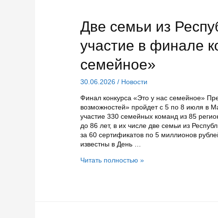
Севера
Две семьи из Респу
участие в финале к
семейное»
30.06.2026
/
Новости
Финал конкурса «Это у нас семейное» Пр
возможностей» пройдет с 5 по 8 июля в 
участие 330 семейных команд из 85 регион
до 86 лет, в их числе две семьи из Респуб
за 60 сертификатов по 5 миллионов рубл
известны в День …
Две
Читать полностью »
семьи
из
Республики
Карелия
примут
участие