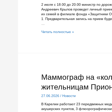
2 июля с 18.00 до 20.00 министр по доро
Андреевич Крылов проведет личный прием
их семей в филиале фонда «Защитники Отеч
1. Предварительная запись на прием буде
…
Министр
Читать полностью »
по
дорожному
хозяйству
Карелии
2
июля
проведет
прием
участников
Маммограф на «кол
СВО
жительницам Прион
27.06.2026
/
Новости
В Карелии работают 23 передвижных мед
акушерских пунктов, 3 флюорографических