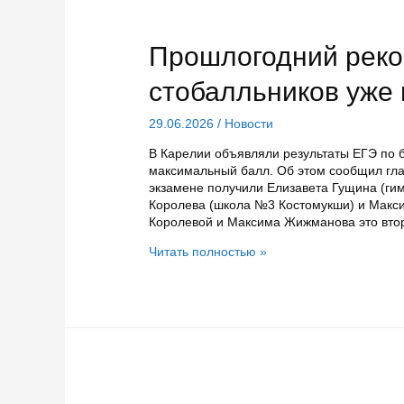
в
финале
конкурса
Прошлогодний реко
«Это
у
стобалльников уже
нас
семейное»
29.06.2026
/
Новости
В Карелии объявляли результаты ЕГЭ по б
максимальный балл. Об этом сообщил гла
экзамене получили Елизавета Гущина (ги
Королева (школа №3 Костомукши) и Макси
Королевой и Максима Жижманова это втор
Прошлогодний
Читать полностью »
рекорд
по
числу
стобалльников
уже
покорила
Карелия