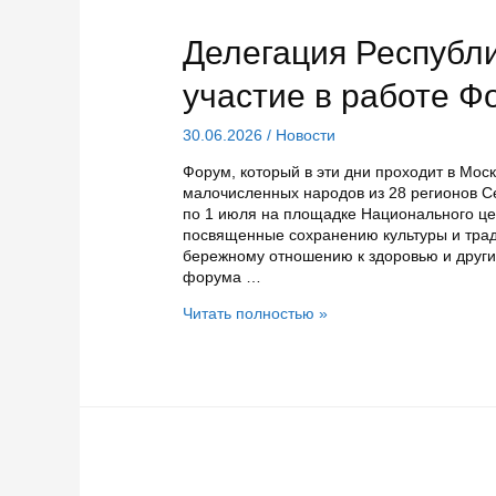
Делегация Республ
участие в работе 
30.06.2026
/
Новости
Форум, который в эти дни проходит в Мос
малочисленных народов из 28 регионов Се
по 1 июля на площадке Национального це
посвященные сохранению культуры и трад
бережному отношению к здоровью и други
форума …
Делегация
Читать полностью »
Республики
Карелия
принимает
участие
в
работе
Форума
женщин