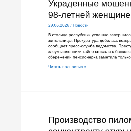
Украденные мошенн
98-летней женщине
29.06.2026
/
Новости
В столице республики успешно завершило
жительницы. Прокуратура добилась возвра
сообщает пресс-служба ведомства. Прест
злоумышленники тайно списали с банковс
сбережений пенсионерка заметила только 
Украденные
Читать полностью »
мошенниками
деньги
вернули
98-
летней
женщине
Производство пило