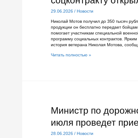
соцконтракту откр
29.06.2026
/
Новости
Николай Мотов получил до 350 тысяч рубл
продукции он бесплатно передает бойцам
помогает участникам специальной военно
программу социальных контрактов. Ярки
история ветерана Николая Мотова, сооб
Производство
Читать полностью »
пиломатериалов
по
соцконтракту
открыл
ветеран
СВО
Министр по дорожно
июля проведет при
28.06.2026
/
Новости