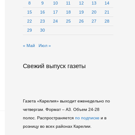
8
9
10
11
12
13
14
15
16
17
18
19
20
21
22
23
24
25
26
27
28
29
30
« Май
Июл »
Свежий выпуск газеты
Газета «Карелия» выходит еженедельно по
четвергам. Формат – A3. Объем 24-28
полос. Распространяется
по подписке
и в
розницу во всех районах Карелии.