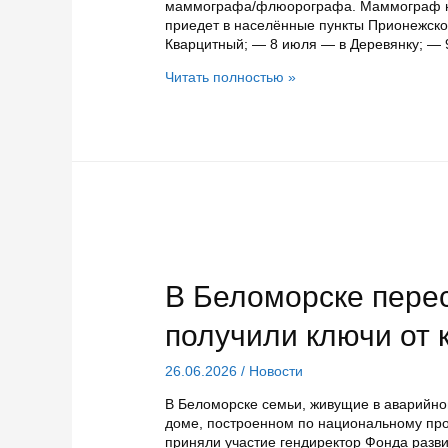
маммографа/флюорографа. Маммограф на
приедет в населённые пункты Прионежско
Кварцитный; — 8 июля — в Деревянку; —
Маммограф
Читать полностью »
на
«колёсах»
приедет
к
жительницам
Прионежского
района
в
июле
В Беломорске пере
получили ключи от 
26.06.2026
/
Новости
В Беломорске семьи, живущие в аварийно
доме, построенном по национальному пр
приняли участие гендиректор Фонда разви