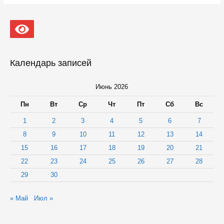
выходных
усилят
патрулирование
лесов
в
Карелии
Календарь записей
Июнь 2026
Пн
Вт
Ср
Чт
Пт
Сб
Вс
1
2
3
4
5
6
7
8
9
10
11
12
13
14
15
16
17
18
19
20
21
22
23
24
25
26
27
28
29
30
« Май
Июл »