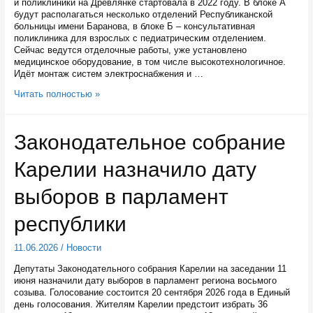
и поликлиники на Древлянке стартовала в 2022 году. В блоке А
будут располагаться несколько отделений Республиканской
больницы имени Баранова, в блоке Б – консультативная
поликлиника для взрослых с педиатрическим отделением.
Сейчас ведутся отделочные работы, уже установлено
медицинское оборудование, в том числе высокотехнологичное.
Идёт монтаж систем электроснабжения и …
В
Читать полностью »
строящейся
межрайонной
больнице
Законодательное собрание
в
Петрозаводске
Карелии назначило дату
уже
установили
второй
выборов в парламент
маммограф
и
республики
цифровой
флюорограф
11.06.2026
/
Новости
Депутаты Законодательного собрания Карелии на заседании 11
июня назначили дату выборов в парламент региона восьмого
созыва. Голосование состоится 20 сентября 2026 года в Единый
день голосования. Жителям Карелии предстоит избрать 36