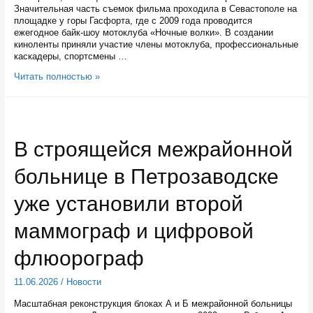
Значительная часть съемок фильма проходила в Севастополе на
площадке у горы Гасфорта, где с 2009 года проводится
ежегодное байк-шоу мотоклуба «Ночные волки». В создании
киноленты приняли участие члены мотоклуба, профессиональные
каскадеры, спортсмены …
В
Читать полностью »
Петрозаводске
13
июня
покажут
фильм
В строящейся межрайонной
«Русский
реактор»
больнице в Петрозаводске
(12+)
уже установили второй
маммограф и цифровой
флюорограф
11.06.2026
/
Новости
Масштабная реконструкция блоках А и Б межрайонной больницы