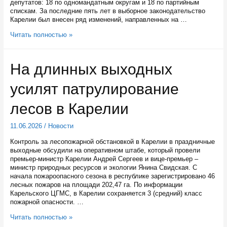
депутатов: 18 по одномандатным округам и 18 по партийным
спискам. За последние пять лет в выборное законодательство
Карелии был внесен ряд изменений, направленных на …
Законодательное
Читать полностью »
собрание
Карелии
назначило
На длинных выходных
дату
выборов
усилят патрулирование
в
парламент
республики
лесов в Карелии
11.06.2026
/
Новости
Контроль за лесопожарной обстановкой в Карелии в праздничные
выходные обсудили на оперативном штабе, который провели
премьер-министр Карелии Андрей Сергеев и вице-премьер –
министр природных ресурсов и экологии Янина Свидская. С
начала пожароопасного сезона в республике зарегистрировано 46
лесных пожаров на площади 202,47 га. По информации
Карельского ЦГМС, в Карелии сохраняется 3 (средний) класс
пожарной опасности. …
На
Читать полностью »
длинных