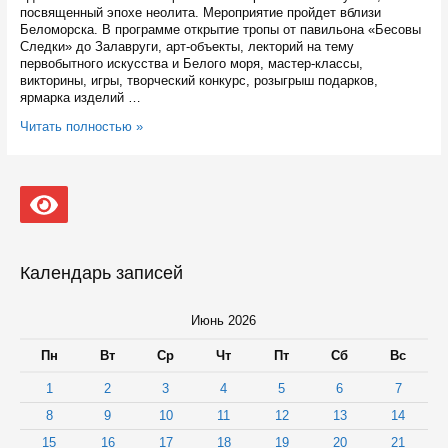
посвященный эпохе неолита. Мероприятие пройдет вблизи
Беломорска. В программе открытие тропы от павильона «Бесовы
Следки» до Залавруги, арт-объекты, лекторий на тему
первобытного искусства и Белого моря, мастер-классы,
викторины, игры, творческий конкурс, розыгрыш подарков,
ярмарка изделий …
Фестиваль
Читать полностью »
первобытных
искусств
пройдет
в
июле
возле
Беломорска
Календарь записей
Июнь 2026
Пн
Вт
Ср
Чт
Пт
Сб
Вс
1
2
3
4
5
6
7
8
9
10
11
12
13
14
15
16
17
18
19
20
21