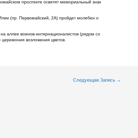
рвомайском проспекте освятят мемориальный знак
 Илии (пр. Первомайский, 2А) пройдет молебен о
 на аллее воинов-интернационалистов (рядом со
я церемония возложения цветов.
Следующая Запись
→