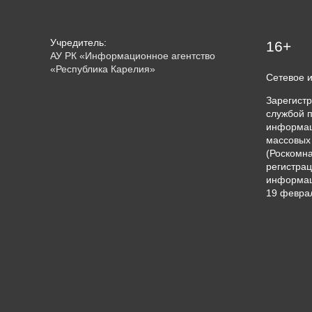
Учредитель:
16+
АУ РК «Информационное агентство
«Республика Карелия»
Сетевое 
Зарегист
службой п
информац
массовых
(Роскомна
регистрац
информац
19 феврал