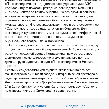
«Петрозаводскмаше», где делают оборудование для АЭС.
Родилась идея: показать рождение легендарной мельницы
«Сампо» – символа вечной энергии – через промышленность.
– Когда мы впервые оказались в этих гигантских цехах, нас
поразил их пространственный объем и при этом внутренняя
музыкальность. «Петрозаводскмаш» – это и есть современное
«Сампо», место, где создается энергия будущего. Для
презентации музыки к балету мы выводим в цех симфонический
оркестр, хор и солистов-чтецов, – отметила директор
Музыкального театра Елена Ларионова.
– «Петрозаводскмаш» – это не только стратегический узел, где
создается сложнейшее оборудование для АЭС, но и опора для
развития городской среды. Поддерживая искусство, завод
формирует новую философию индустриального центра, —
добавил руководитель завода «Петрозаводскмаш» Николай
Фролов.
Первыми свидетелями культурного эксперимента станут
машиностроители и гости завода. Симфоническая премьера в
индустриальных интерьерах состоится 25 сентября — в канун
Дня машиностроителя и Дня работника атомной промышленности.
14 и 15 ноября зрители увидят балетную премьеру «Сампо» в
постановке Кирилла Симонова на сцене театра.
Навигация
←
Предыдущая
Следующая
по