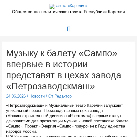
Перейти
к
Общественно-политическая газета Республики Карелия
содержимому
Главное
меню
Музыку к балету «Сампо»
впервые в истории
представят в цехах завода
«Петрозаводскмаш»
24.06.2026
/
Новости
/ От
Редактор
«Петрозаводскмаш» и Музыкальный театр Карелии запускают
уникальный проект. Производственные цеха завода
(Машиностроительный дивизион «Росатома») впервые станут
декорациями для презентации музыки к новой постановке балета
«Сампо». Проект «Энергия «Сампо» приурочен к Году единства
народов России.
В 2025 году артисты и руководство театра впервые побывали на