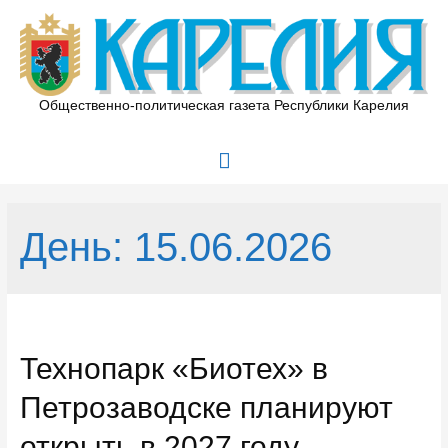
Перейти
к
содержимому
Общественно-политическая газета Республики Карелия
Главное
меню
День:
15.06.2026
Технопарк «Биотех» в
Петрозаводске планируют
открыть в 2027 году