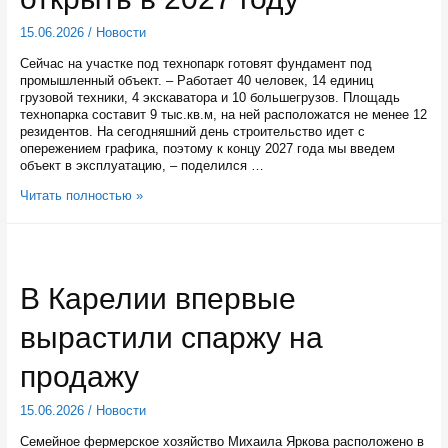
15.06.2026
/
Новости
Сейчас на участке под технопарк готовят фундамент под
промышленный объект. – Работает 40 человек, 14 единиц
грузовой техники, 4 экскаватора и 10 большегрузов. Площадь
технопарка составит 9 тыс.кв.м, на ней расположатся не менее 12
резидентов. На сегодняшний день строительство идет с
опережением графика, поэтому к концу 2027 года мы введем
объект в эксплуатацию, – поделился …
Технопарк
Читать полностью »
«Биотех»
в
Петрозаводске
планируют
открыть
В Карелии впервые
в
2027
вырастили спаржу на
году
продажу
15.06.2026
/
Новости
Семейное фермерское хозяйство Михаила Яркова расположено в