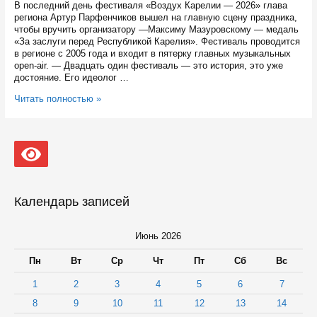
В последний день фестиваля «Воздух Карелии — 2026» глава
региона Артур Парфенчиков вышел на главную сцену праздника,
чтобы вручить организатору —Максиму Мазуровскому — медаль
«За заслуги перед Республикой Карелия». Фестиваль проводится
в регионе с 2005 года и входит в пятерку главных музыкальных
open-air. — Двадцать один фестиваль — это история, это уже
достояние. Его идеолог …
Организатор
Читать полностью »
фестиваля
«Воздух
Карелии»
получил
медаль
за
«За
заслуги
Календарь записей
перед
Республикой
Карелия»
Июнь 2026
Пн
Вт
Ср
Чт
Пт
Сб
Вс
1
2
3
4
5
6
7
8
9
10
11
12
13
14