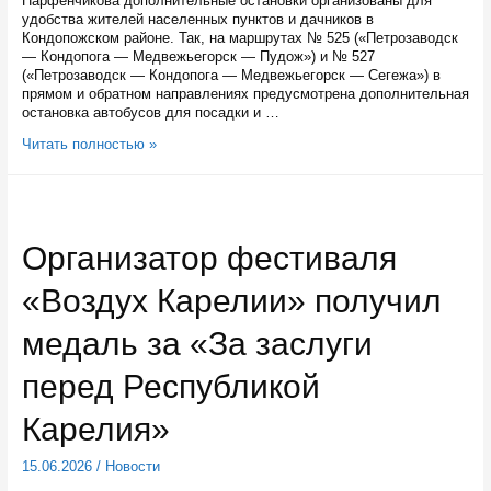
Парфенчикова дополнительные остановки организованы для
удобства жителей населенных пунктов и дачников в
Кондопожском районе. Так, на маршрутах № 525 («Петрозаводск
— Кондопога — Медвежьегорск — Пудож») и № 527
(«Петрозаводск — Кондопога — Медвежьегорск — Сегежа») в
прямом и обратном направлениях предусмотрена дополнительная
остановка автобусов для посадки и …
В
Читать полностью »
Кондопожском
районе
межмуниципальный
автобус
будет
Организатор фестиваля
делать
летом
«Воздух Карелии» получил
дополнительные
остановки
для
медаль за «За заслуги
даачников
перед Республикой
Карелия»
15.06.2026
/
Новости