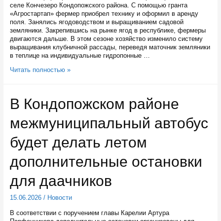
селе Кончезеро Кондопожского района. С помощью гранта
«Агростартап» фермер приобрел технику и оформил в аренду
поля. Занялись ягодоводством и выращиванием садовой
земляники. Закрепившись на рынке ягод в республике, фермеры
двигаются дальше. В этом сезоне хозяйство изменило систему
выращивания клубничной рассады, переведя маточник земляники
в теплице на индивидуальные гидропонные …
В
Читать полностью »
Карелии
впервые
вырастили
В Кондопожском районе
спаржу
на
межмуниципальный автобус
продажу
будет делать летом
дополнительные остановки
для даачников
15.06.2026
/
Новости
В соответствии с поручением главы Карелии Артура