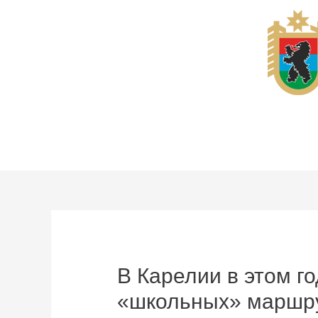
Перейти
к
содержимому
В Карелии в этом г
«школьных» маршру