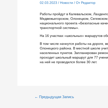
02.03.2023
/
Новости
/ От
Редактор
Работы пройдут в Калевальском, Лахденп
Медвежьегорском, Олонецком, Сегежском,
национального проекта «Безопасные каче
транспортной системы».
На 16 участках «школьных» маршрутов об
В том числе начнутся работы на дороге, 
Олонецкого района. В местной школе учит
населенных пунктов. Запланирован ремонт
проходит школьный маршрут для 77 ученик
на ней не проводился более 30 лет.
Навигация
←
Предыдущая Запись
по
записям