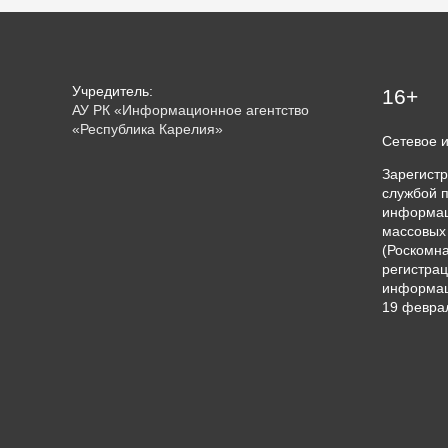
Учредитель:
16+
АУ РК «Информационное агентство
«Республика Карелия»
Сетевое 
Зарегист
службой п
информац
массовых
(Роскомна
регистрац
информац
19 феврал