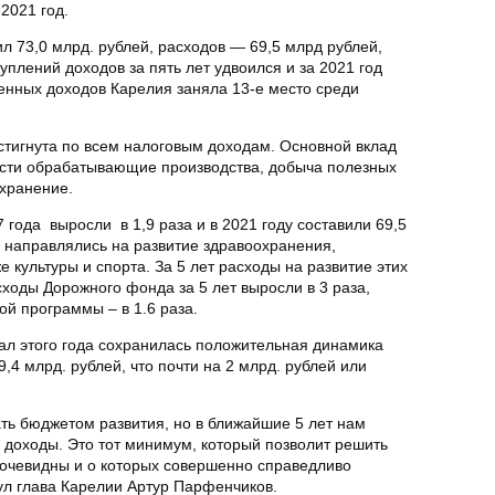
2021 год.
 73,0 млрд. рублей, расходов — 69,5 млрд рублей,
плений доходов за пять лет удвоился и за 2021 год
венных доходов Карелия заняла 13-е место среди
тигнута по всем налоговым доходам. Основной вклад
ности обрабатывающие производства, добыча полезных
 хранение.
 года выросли в 1,9 раза и в 2021 году составили 69,5
а направлялись на развитие здравоохранения,
е культуры и спорта. За 5 лет расходы на развитие этих
сходы Дорожного фонда за 5 лет выросли в 3 раза,
й программы – в 1.6 раза.
ал этого года сохранилась положительная динамика
,4 млрд. рублей, что почти на 2 млрд. рублей или
ь бюджетом развития, но в ближайшие 5 лет нам
 доходы. Это тот минимум, который позволит решить
 очевидны и о которых совершенно справедливо
ул глава Карелии Артур Парфенчиков.