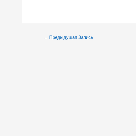
Навигация
←
Предыдущая Запись
по
записям