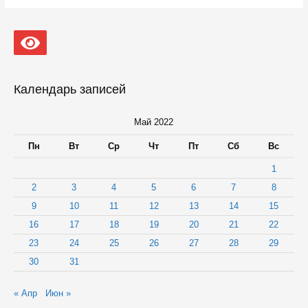
День
Победы
в
кинотеатре
«Премьер»
в
Петрозаводске
бесплатно
Календарь записей
покажут
новый
документальный
Май 2022
фильм
«Чтобы
Пн
Вт
Ср
Чт
Пт
Сб
Вс
помнили»
1
2
3
4
5
6
7
8
9
10
11
12
13
14
15
16
17
18
19
20
21
22
23
24
25
26
27
28
29
30
31
« Апр
Июн »