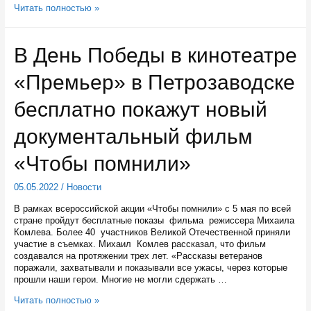
В
Читать полностью »
Костомукше
в
одиннадцатый
В День Победы в кинотеатре
раз
проходит
«Премьер» в Петрозаводске
международный
конкурс
пианистов
бесплатно покажут новый
композитора
Геннадия
документальный фильм
Вавилова
«Чтобы помнили»
05.05.2022
/
Новости
В рамках всероссийской акции «Чтобы помнили» с 5 мая по всей
стране пройдут бесплатные показы фильма режиссера Михаила
Комлева. Более 40 участников Великой Отечественной приняли
участие в съемках. Михаил Комлев рассказал, что фильм
создавался на протяжении трех лет. «Рассказы ветеранов
поражали, захватывали и показывали все ужасы, через которые
прошли наши герои. Многие не могли сдержать …
В
Читать полностью »