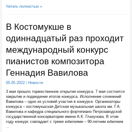
Министр
Читать полностью »
социальной
защиты
Карелии
В Костомукше в
ответит
на
одиннадцатый раз проходит
вопросы
в
прямом
международный конкурс
эфире
пианистов композитора
Геннадия Вавилова
05.05.2022
/
Новости
3 мая прошло торжественное открытие конкурса. 7 мая состоится
закрытие и подведение итогов конкурса. Исполнение сочинений
Вавилова – одно из условий участия в конкурсе. Организаторы
конкурса – костомукшская Детская музыкальная школа им. Г.А.
Вавилова и кафедра специального фортепиано Петрозаводской
государственной консерватории имени А.К. Глазунова. В этом
году конкурс совпадает с тремя юбилеями – 90-летним юбилеем
…