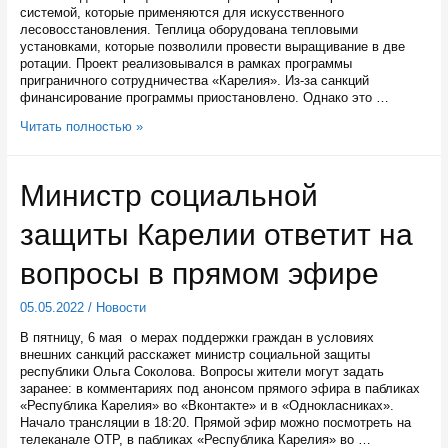
системой, которые применяются для искусственного
лесовосстановления. Теплица оборудована тепловыми
установками, которые позволили провести выращивание в две
ротации. Проект реализовывался в рамках программы
приграничного сотрудничества «Карелия». Из-за санкций
финансирование программы приостановлено. Однако это …
В
Читать полностью »
Видлице
теперь
смогут
Министр социальной
выращивать
1,7
защиты Карелии ответит на
миллионов
сеянцев
сосны
вопросы в прямом эфире
05.05.2022
/
Новости
В пятницу, 6 мая о мерах поддержки граждан в условиях
внешних санкций расскажет министр социальной защиты
республики Ольга Соколова. Вопросы жители могут задать
заранее: в комментариях под анонсом прямого эфира в пабликах
«Республика Карелия» во «Вконтакте» и в «Однокласниках».
Начало трансляции в 18:20. Прямой эфир можно посмотреть на
телеканале ОТР, в пабликах «Республика Карелия» во …