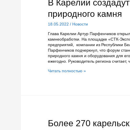
В Карелии создаду
природного камня
18.05.2022
/
Новости
Глава Карелии Артур Парфенчиков откры
камнеобработки. На площадке «СТК-Экспо
предприятий, компании из Республики Бел
Парфенчиков подчеркнул, что форум ста
природного камня и оборудования для ег
ежегодно. Руководитель региона считает, 
В
Читать полностью »
Карелии
создадут
постоянную
экспозицию
природного
камня
Более 270 карельс