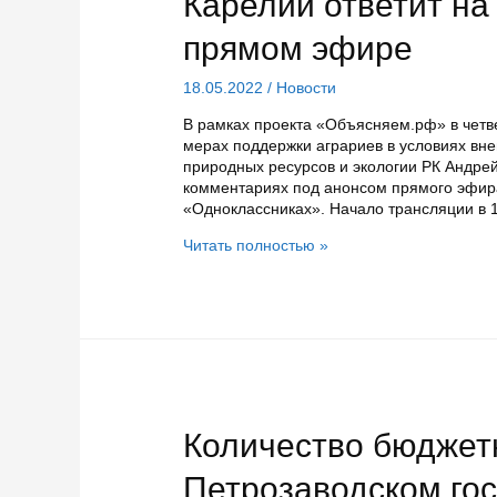
Карелии ответит на
прямом эфире
18.05.2022
/
Новости
В рамках проекта «Объясняем.рф» в четве
мерах поддержки аграриев в условиях вн
природных ресурсов и экологии РК Андрей
комментариях под анонсом прямого эфира
«Одноклассниках». Начало трансляции в 
Министр
Читать полностью »
природных
ресурсов
и
экологии
Карелии
ответит
на
вопросы
жителей
Количество бюджет
в
прямом
Петрозаводском го
эфире