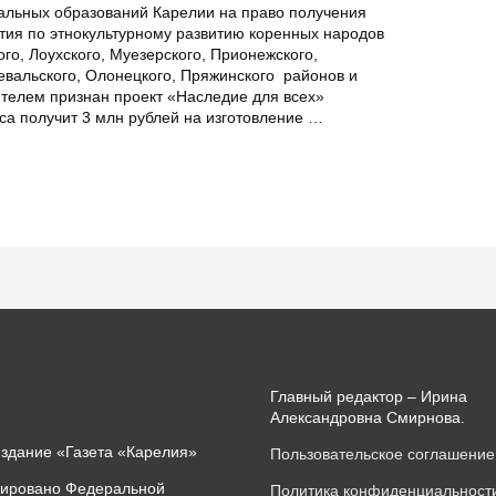
альных образований Карелии на право получения
ия по этнокультурному развитию коренных народов
ого, Лоухского, Муезерского, Прионежского,
левальского, Олонецкого, Пряжинского районов и
ителем признан проект «Наследие для всех»
са получит 3 млн рублей на изготовление …
Главный редактор – Ирина
Александровна Смирнова.
издание «Газета «Карелия»
Пользовательское соглашение
рировано Федеральной
Политика конфиденциальност