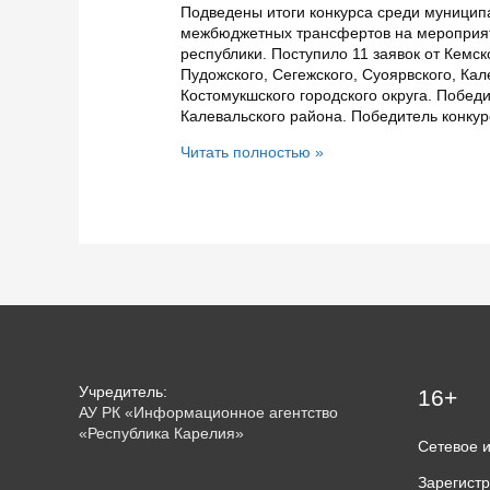
Подведены итоги конкурса среди муницип
межбюджетных трансфертов на мероприят
республики. Поступило 11 заявок от Кемск
Пудожского, Сегежского, Суоярвского, Ка
Костомукшского городского округа. Побед
Калевальского района. Победитель конкур
Калевальский
Читать полностью »
район
получит
3
миллиона
рублей
на
этнокультурное
развитие
Учредитель:
16+
АУ РК «Информационное агентство
«Республика Карелия»
Сетевое 
Зарегист