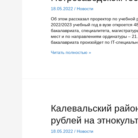
18.05.2022
/
Новости
Об этом рассказал проректор по учебной 
2022/2023 учебный год в вузе откроется
бакалавриата, специалитета, магистратур
мест и по направлениям ординатуры – 21
бакалавриата произойдет по IT-специаль
Количество
Читать полностью »
бюджетных
мест
увеличится
в
Петрозаводском
госуниверситете
Калевальский райо
рублей на этнокуль
18.05.2022
/
Новости