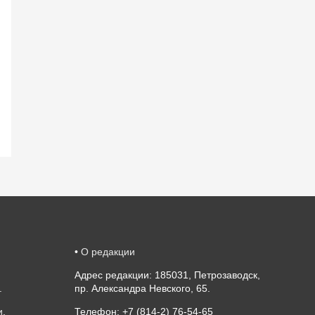
•
О редакции
Адрес редакции: 185031, Петрозаводск,
.
пр. Александра Невского, 65.
и
.
Телефон: +7 (814-2) 76-54-65