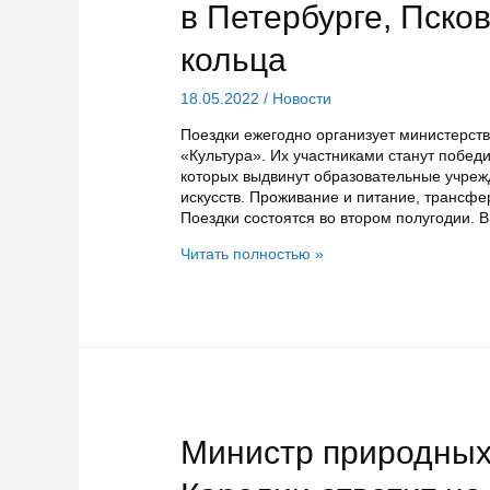
в Петербурге, Псков
кольца
18.05.2022
/
Новости
Поездки ежегодно организует министерст
«Культура». Их участниками станут победи
которых выдвинут образовательные учре
искусств. Проживание и питание, трансф
Поездки состоятся во втором полугодии. 
Более
Читать полностью »
270
карельских
школьников
побывают
в
Петербурге,
Пскове
и
городах
Министр природных 
Золотого
кольца