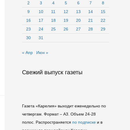
2
3
4
5
6
7
8
9
10
11
12
13
14
15
16
17
18
19
20
21
22
23
24
25
26
27
28
29
30
31
« Апр
Июн »
Свежий выпуск газеты
Газета «Карелия» выходит еженедельно по
четвергам. Формат – A3. Объем 24-28
полос. Распространяется
по подписке
и в