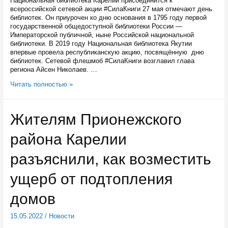
Национальная библиотека Карелии присоединится к
всероссийской сетевой акции #СилаКниги 27 мая отмечают день
библиотек. Он приурочен ко дню основания в 1795 году первой
государственной общедоступной библиотеки России —
Императорской публичной, ныне Российской национальной
библиотеки. В 2019 году Национальная библиотека Якутии
впервые провела республиканскую акцию, посвящённую дню
библиотек. Сетевой флешмоб #СилаКниги возглавил глава
региона Айсен Николаев. …
27
Читать полностью »
мая
в
библиотеках
Жителям Прионежского
Карелии
известные
района Карелии
люди
будут
читать
разъяснили, как возместить
вслух
отрывки
ущерб от подтопления
из
книг
домов
15.05.2022
/
Новости