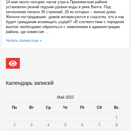
14 мая около четырех часов утра в Прионежском районе
установлен резкий подъем уровня воды в реке Вилга. Под
затопление попали 30 строений, 20 из которых – жилые дома.
Жители пострадавших домов интересуются в соцсетях, кто и как
будет гражданам возмещать ущерб? «В соответствии с порядком
выплат необходимо обратиться с заявлением в администрацию
района, где комиссия …
Жителям
Читать полностью »
Прионежского
района
Карелии
разъяснили,
как
возместить
ущерб
от
Календарь записей
подтопления
домов
Май 2022
Пн
Вт
Ср
Чт
Пт
Сб
Вс
1
2
3
4
5
6
7
8