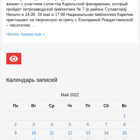
жизни» с участием солистов Карельской филармонии, который
пройдет петрозаводской библиотеке № 7 (в районе Сулажгора).
Начало в 14.00. 24 мая в 17:00 Национальная библиотека Карелии
приглашает на творческую встречу с Екатериной Рождественской
– писателем, …
В
Читать полностью »
Карелии
22–
31
мая
пройдет
неделя
Роберта
Рождественского
Календарь записей
Май 2022
Пн
Вт
Ср
Чт
Пт
Сб
Вс
1
2
3
4
5
6
7
8
9
10
11
12
13
14
15