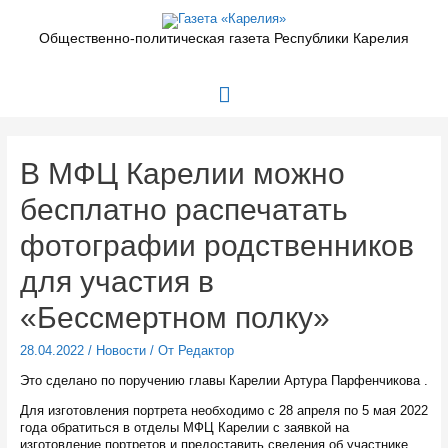
Перейти
к
Общественно-политическая газета Республики Карелия
содержимому
Главное
меню
В МФЦ Карелии можно
бесплатно распечатать
фотографии родственников
для участия в
«Бессмертном полку»
28.04.2022
/
Новости
/ От
Редактор
Это сделано по поручению главы Карелии Артура Парфенчикова .
Для изготовления портрета необходимо с 28 апреля по 5 мая 2022
года обратиться в отделы МФЦ Карелии с заявкой на
изготовление портретов и предоставить сведения об участнике