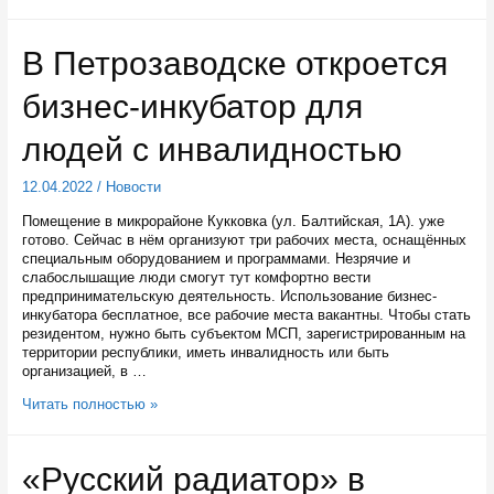
трехзвездочный
отель
в
В Петрозаводске откроется
Сегеже
примет
бизнес-инкубатор для
первых
гостей
этим
людей с инвалидностью
летом
12.04.2022
/
Новости
Помещение в микрорайоне Кукковка (ул. Балтийская, 1А). уже
готово. Сейчас в нём организуют три рабочих места, оснащённых
специальным оборудованием и программами. Незрячие и
слабослышащие люди смогут тут комфортно вести
предпринимательскую деятельность. Использование бизнес-
инкубатора бесплатное, все рабочие места вакантны. Чтобы стать
резидентом, нужно быть субъектом МСП, зарегистрированным на
территории республики, иметь инвалидность или быть
организацией, в …
В
Читать полностью »
Петрозаводске
откроется
бизнес-
«Русский радиатор» в
инкубатор