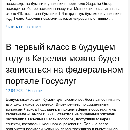
производство бумаги и упаковки в портфеле Segezha Group
приходится более половины выручки. Мощности рассчитаны на
около 410 тыс. тонн бумаги и 1,4 млрд штук бумажной упаковки в
год. Главе Карелии показали автоматизированную линию …
Сегежскую
Читать полностью »
бумагу
будут
поставлять
В первый класс в будущем
в
российские
году в Карелии можно будет
регионы
записаться на федеральном
портале Госуслуг
12.04.2022
/
Новости
Выпускникам хватит бумаги для экзаменов, бесплатное питание
для школьников останется. Вице-премьер по социальным
вопросам Лариса Подсадник в прямом эфире в соцсетях и на
телеканале «СампоТВ 360º» ответила на обращения жителей
республики. Основная часть вопросов, поступивших через
соцсети, касалась школьного образования. Больше всего
волнуются родители будущих первоклассников и выпускников.