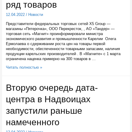
выпускать
ряд товаров
4
миллиона
12.04.2022
/
Новости
секций
в
Представители федеральных торговых сетей X5 Group —
год
магазины «Пятерочка», ООО Перекресток, , АО «Тандер» —
торговая сеть «Магнит» проинформировали министра
экономического развития и промышленности Карелии Олега
Ермолаева о сдерживании роста цен на товары первой
необходимости, обеспеченности товарными запасами, наличия
продукции карельских производителей . В «Магните» с 1 марта
ограничена наценка примерно на 300 товаров в …
Торговые
Читать полностью »
сети
в
Карелии
Вторую очередь дата-
минимизировали
наценки
центра в Надвоицах
на
ряд
товаров
запустили раньше
намеченного