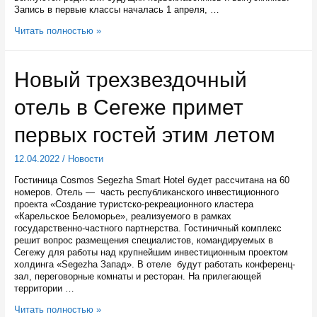
Запись в первые классы началась 1 апреля, …
В
Читать полностью »
первый
класс
в
Новый трехзвездочный
будущем
году
отель в Сегеже примет
в
Карелии
можно
первых гостей этим летом
будет
записаться
12.04.2022
/
Новости
на
федеральном
Гостиница Cosmos Segezha Smart Hotel будет рассчитана на 60
портале
номеров. Отель — часть республиканского инвестиционного
Госуслуг
проекта «Создание туристско-рекреационного кластера
«Карельское Беломорье», реализуемого в рамках
государственно-частного партнерства. Гостиничный комплекс
решит вопрос размещения специалистов, командируемых в
Сегежу для работы над крупнейшим инвестиционным проектом
холдинга «Segezha Запад». В отеле будут работать конференц-
зал, переговорные комнаты и ресторан. На прилегающей
территории …
Новый
Читать полностью »