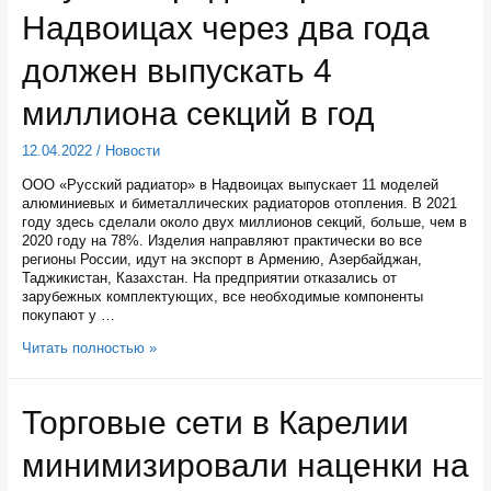
для
Надвоицах через два года
людей
с
инвалидностью
должен выпускать 4
миллиона секций в год
12.04.2022
/
Новости
ООО «Русский радиатор» в Надвоицах выпускает 11 моделей
алюминиевых и биметаллических радиаторов отопления. В 2021
году здесь сделали около двух миллионов секций, больше, чем в
2020 году на 78%. Изделия направляют практически во все
регионы России, идут на экспорт в Армению, Азербайджан,
Таджикистан, Казахстан. На предприятии отказались от
зарубежных комплектующих, все необходимые компоненты
покупают у …
«Русский
Читать полностью »
радиатор»
в
Надвоицах
Торговые сети в Карелии
через
два
минимизировали наценки на
года
должен