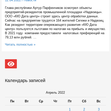
12.04.2022
/
Новости
Глава республики Артур Парфенчиков осмотрел объекты
предприятий-резидентов промышленной площадки «Надвоицы».
ООО «КЮ Дата центр» строит здесь центр обработки данных.
Сейчас на предприятии трудятся 164 жителей Сегежи и Надвоиц.
Как резидент территории опережающего развития «КЮ Дата
центр» пользуется льготами по налогам на прибыль и имущество.
В 2021 году компании предоставили налоговых преференций на
79,13 млн рублей. …
Вторую
Читать полностью »
очередь
дата-
центра
в
Надвоицах
запустили
раньше
намеченного
Календарь записей
Апрель 2022
Пн
Вт
Ср
Чт
Пт
Сб
Вс
1
2
3