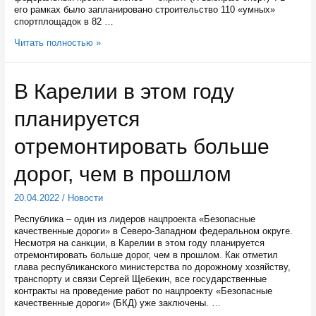
его рамках было запланировано строительство 110 «умных»
спортплощадок в 82 …
В
Читать полностью »
Карелии
появится
больше
В Карелии в этом году
«умных»
спортивных
планируется
площадок,
чем
планировалось
отремонтировать больше
дорог, чем в прошлом
20.04.2022
/
Новости
Республика – один из лидеров нацпроекта «Безопасные
качественные дороги» в Северо-Западном федеральном округе.
Несмотря на санкции, в Карелии в этом году планируется
отремонтировать больше дорог, чем в прошлом. Как отметил
глава республиканского министерства по дорожному хозяйству,
транспорту и связи Сергей Щебекин, все государственные
контракты на проведение работ по нацпроекту «Безопасные
качественные дороги» (БКД) уже заключены. …