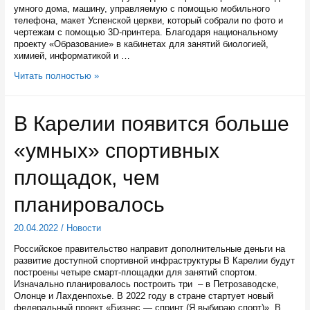
умного дома, машину, управляемую с помощью мобильного
телефона, макет Успенской церкви, который собрали по фото и
чертежам с помощью 3D-принтера. Благодаря национальному
проекту «Образование» в кабинетах для занятий биологией,
химией, информатикой и …
Глава
Читать полностью »
Карелии
поручил
увеличить
В Карелии появится больше
число
школьных
«умных» спортивных
кванториумов
площадок, чем
планировалось
20.04.2022
/
Новости
Российское правительство направит дополнительные деньги на
развитие доступной спортивной инфраструктуры В Карелии будут
построены четыре смарт-площадки для занятий спортом.
Изначально планировалось построить три – в Петрозаводске,
Олонце и Лахденпохье. В 2022 году в стране стартует новый
федеральный проект «Бизнес — спринт (Я выбираю спорт)». В