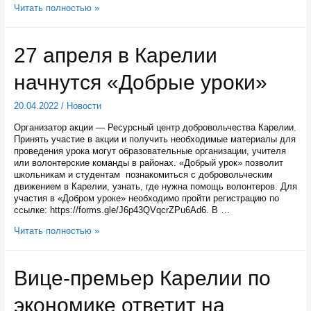
В
Читать полностью »
Карелии
в
этом
27 апреля в Карелии
году
планируется
начнутся «Добрые уроки»
отремонтировать
больше
дорог,
20.04.2022
/
Новости
чем
в
Организатор акции — Ресурсный центр добровольчества Карелии.
прошлом
Принять участие в акции и получить необходимые материалы для
проведения урока могут образовательные организации, учителя
или волонтерские команды в районах. «Добрый урок» позволит
школьникам и студентам познакомиться с добровольческим
движением в Карелии, узнать, где нужна помощь волонтеров. Для
участия в «Добром уроке» необходимо пройти регистрацию по
ссылке: https://forms.gle/J6p43QVqcrZPu6Ad6. В …
27
Читать полностью »
апреля
в
Карелии
Вице-премьер Карелии по
начнутся
«Добрые
экономике ответит на
уроки»