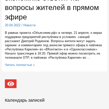
вопросы жителей в прямом
эфире
20.04.2022
/
Новости
В рамках проекта «Объясняем.рф» в четверг, 21 апреля, о мерах
поддержки предприятий республики в условиях санкций
расскажет Дмитрий Родионов. Вопросы жители могут задать
заранее: в комментариях под анонсом прямого эфира в пабликах
«Республика Карелия» во «ВКонтакте» и в «Одноклассниках».
Начало трансляции в 18:20. Прямой эфир можно посмотреть на
телеканале ОТР, в пабликах «Республика Карелия» во …
Вице-
Читать полностью »
премьер
Карелии
по
экономике
ответит
на
вопросы
жителей
Календарь записей
в
прямом