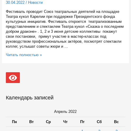
30.04.2022
/
Новости
Фестиваль проводит Союз театральных деятелей на площадке
Театра кукол Карелии при поддержке Президентского фонда
культурных инициатив. Фестиваль откроется театрализованным
представлением и спектаклем Театра кукол «Сказка о последнем
добром драконе» . 1, 2 и 3 июня детские коллективы покажут
свои постановки, примут участие в мастер-классах под
руководством профессиональных актёров, посмотрят спектакли
коллег, услышат советы жюри и …
С
Читать полностью »
31
мая
по
4
июня
в
Петрозаводске
пройдет
Календарь записей
республиканский
фестиваль
детских
Апрель 2022
и
юношеских
Пн
Вт
Ср
Чт
Пт
Сб
Вс
театров
кукол