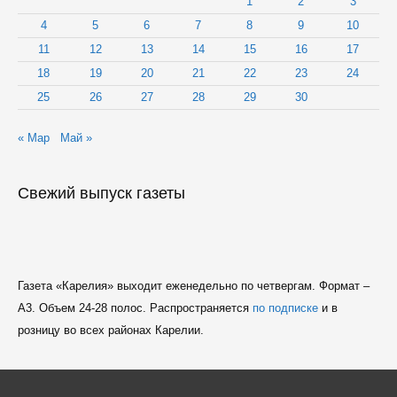
1
2
3
«Куклантида»
4
5
6
7
8
9
10
11
12
13
14
15
16
17
18
19
20
21
22
23
24
25
26
27
28
29
30
« Мар
Май »
Свежий выпуск газеты
Газета «Карелия» выходит еженедельно по четвергам. Формат –
A3. Объем 24-28 полос. Распространяется
по подписке
и в
розницу во всех районах Карелии.