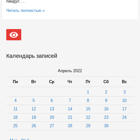
пандус …
Глава
Читать полностью »
Карелии
проверил
капремонт
соцобъектов
в
поселке
Эссойла
Календарь записей
Апрель 2022
Пн
Вт
Ср
Чт
Пт
Сб
Вс
1
2
3
4
5
6
7
8
9
10
11
12
13
14
15
16
17
18
19
20
21
22
23
24
25
26
27
28
29
30