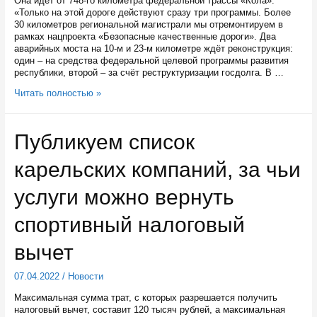
Она идет от 748-го километра федеральной трассы «Кола».
«Только на этой дороге действуют сразу три программы. Более
30 километров региональной магистрали мы отремонтируем в
рамках нацпроекта «Безопасные качественные дороги». Два
аварийных моста на 10-м и 23-м километре ждёт реконструкция:
один – на средства федеральной целевой программы развития
республики, второй – за счёт реструктуризации госдолга. В …
В
Читать полностью »
Сегежском
районе
за
Публикуем список
счет
трех
карельских компаний, за чьи
программ
отремонтируют
дорогу
услуги можно вернуть
через
Надвоицы
спортивный налоговый
в
Сегежу
вычет
07.04.2022
/
Новости
Максимальная сумма трат, с которых разрешается получить
налоговый вычет, составит 120 тысяч рублей, а максимальная