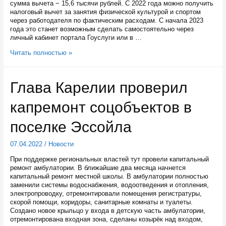
сумма вычета − 15,6 тысячи рублей. С 2022 года можно получить
налоговый вычет за занятия физической культурой и спортом
через работодателя по фактическим расходам. С начала 2023
года это станет возможным сделать самостоятельно через
личный кабинет портала Гоуслуги или в …
Публикуем
Читать полностью »
список
карельских
компаний,
Глава Карелии проверил
за
чьи
капремонт соцобъектов в
услуги
можно
вернуть
поселке Эссойла
спортивный
налоговый
07.04.2022
/
Новости
вычет
При поддержке региональных властей тут провели капитальный
ремонт амбулатории. В ближайшие два месяца начнется
капитальный ремонт местной школы. В амбулатории полностью
заменили системы водоснабжения, водоотведения и отопления,
электропроводку, отремонтировали помещения регистратуры,
скорой помощи, коридоры, санитарные комнаты и туалеты.
Создано новое крыльцо у входа в детскую часть амбулатории,
отремонтирована входная зона, сделаны козырёк над входом,