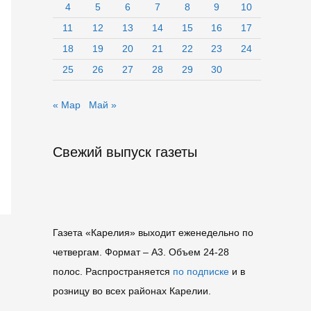
4
5
6
7
8
9
10
11
12
13
14
15
16
17
18
19
20
21
22
23
24
25
26
27
28
29
30
« Мар
Май »
Свежий выпуск газеты
Газета «Карелия» выходит еженедельно по
четвергам. Формат – A3. Объем 24-28
полос. Распространяется
по подписке
и в
розницу во всех районах Карелии.