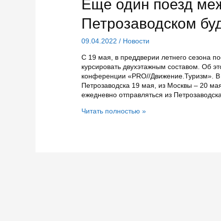
Еще один поезд ме
Петрозаводском бу
09.04.2022
/
Новости
С 19 мая, в преддверии летнего сезона п
курсировать двухэтажным составом. Об э
конференции «PRO//Движение.Туризм». В 
Петрозаводска 19 мая, из Москвы – 20 ма
ежедневно отправляться из Петрозаводска
Еще
Читать полностью »
один
поезд
между
Москвой
и
Петрозаводском
будет
двухэтажным