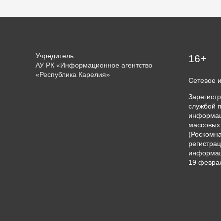
Учредитель:
16+
АУ РК «Информационное агентство
«Республика Карелия»
Сетевое 
Зарегист
службой п
информац
массовых
(Роскомна
регистрац
информац
19 феврал