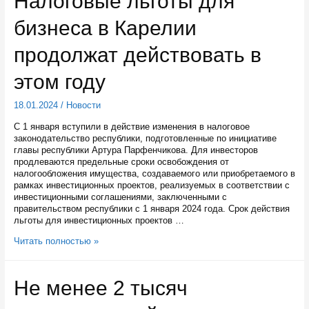
Налоговые льготы для
делать
площадку
бизнеса в Карелии
для
игры
кюккя
продолжат действовать в
этом году
18.01.2024
/
Новости
С 1 января вступили в действие изменения в налоговое
законодательство республики, подготовленные по инициативе
главы республики Артура Парфенчикова. Для инвесторов
продлеваются предельные сроки освобождения от
налогообложения имущества, создаваемого или приобретаемого в
рамках инвестиционных проектов, реализуемых в соответствии с
инвестиционными соглашениями, заключенными с
правительством республики с 1 января 2024 года. Срок действия
льготы для инвестиционных проектов …
Налоговые
Читать полностью »
льготы
для
бизнеса
Не менее 2 тысяч
в
Карелии