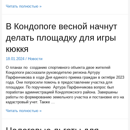
В
Читать полностью »
Карелии
числится
501186
В Кондопоге весной начнут
избиратель
делать площадку для игры
кюккя
18.01.2024
/
Новости
О планах по созданию спортивного объекта двое жителей
Кондопоги рассказали руководителю региона Артуру
Парфенчикова в ходе Дня единого приема граждан в октябре 2023
года. Они попросили помочь в предоставлении участка для
площадки. По поручению Артура Парфенчикова вопрос был
поработан администрацией Кондопожского района. Завершены
работы по формированию земельного участка и постановке его на
кадастровый учет. Также …
В
Читать полностью »
Кондопоге
весной
начнут