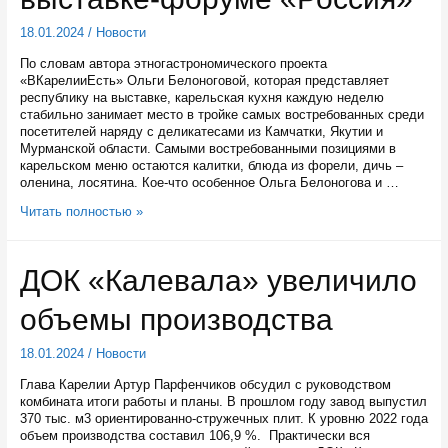
этом
году
18.01.2024
/
Новости
По словам автора этногастрономического проекта
«ВКарелииЕсть» Ольги Белоноговой, которая представляет
республику на выставке, карельская кухня каждую неделю
стабильно занимает место в тройке самых востребованных среди
посетителей наряду с деликатесами из Камчатки, Якутии и
Мурманской области. Самыми востребованными позициями в
карельском меню остаются калитки, блюда из форели, дичь –
оленина, лосятина. Кое-что особенное Ольга Белоногова и …
Карельская
Читать полностью »
кухня
одна
из
ДОК «Калевала» увеличило
самых
востребованных
объемы производства
на
выставке-
форуме
18.01.2024
/
Новости
«Россия»
Глава Карелии Артур Парфенчиков обсудил с руководством
комбината итоги работы и планы. В прошлом году завод выпустил
370 тыс. м3 ориентированно-стружечных плит. К уровню 2022 года
объем производства составил 106,9 %. Практически вся