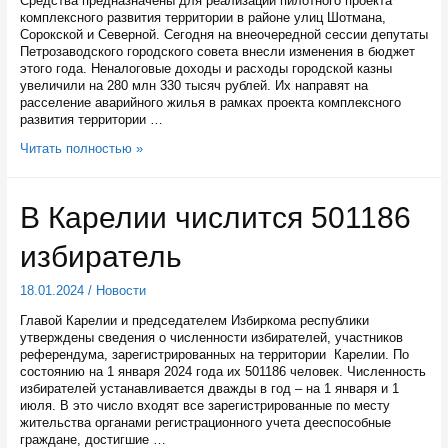
Средства предназначены для реализации пилотного проекта
комплексного развития территории в районе улиц Шотмана,
Сорокской и Северной. Сегодня на внеочередной сессии депутаты
Петрозаводского городского совета внесли изменения в бюджет
этого года. Неналоговые доходы и расходы городской казны
увеличили на 280 млн 330 тысяч рублей. Их направят на
расселение аварийного жилья в рамках проекта комплексного
развития территории …
Более
Читать полностью »
280
миллионов
рублей
В Карелии числится 501186
направят
на
избиратель
расселение
аварийных
домов
18.01.2024
/
Новости
в
столице
Главой Карелии и председателем Избиркома республики
Карелии
утверждены сведения о численности избирателей, участников
референдума, зарегистрированных на территории Карелии. По
состоянию на 1 января 2024 года их 501186 человек. Численность
избирателей устанавливается дважды в год – на 1 января и 1
июля. В это число входят все зарегистрированные по месту
жительства органами регистрационного учета дееспособные
граждане, достигшие …