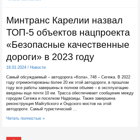
первом
квартале
этого
Минтранс Карелии назвал
года
«Карелавтотранс»
ТОП-5 объектов нацпроекта
получит
11
новых
«Безопасные качественные
автобусов
дороги» в 2023 году
18.01.2024
/
Новости
Самый обсуждаемый – автодорога «Кола», 748 – Сегежа. В 2022
году отремонтированы более 20 км этой автодороги, в прошлом
году все работы завершены в полном объеме – в эксплуатацию
введены еще почти 10 км. Трасса обеспечивает сообщение между
городом Сегежа и поселком Надвоицы. Также завершена
реконструкция Майгубского и Ондского мостов на этой
автодороге. Самый туристический …
Минтранс
Читать полностью »
Карелии
назвал
ТОП-5
объектов