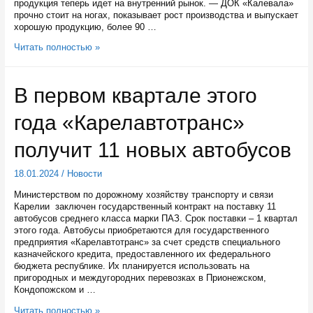
продукция теперь идет на внутренний рынок. — ДОК «Калевала»
прочно стоит на ногах, показывает рост производства и выпускает
хорошую продукцию, более 90 …
ДОК
Читать полностью »
«Калевала»
увеличило
объемы
В первом квартале этого
производства
года «Карелавтотранс»
получит 11 новых автобусов
18.01.2024
/
Новости
Министерством по дорожному хозяйству транспорту и связи
Карелии заключен государственный контракт на поставку 11
автобусов среднего класса марки ПАЗ. Срок поставки – 1 квартал
этого года. Автобусы приобретаются для государственного
предприятия «Карелавтотранс» за счет средств специального
казначейского кредита, предоставленного их федерального
бюджета республике. Их планируется использовать на
пригородных и междугородних перевозках в Прионежском,
Кондопожском и …
В
Читать полностью »