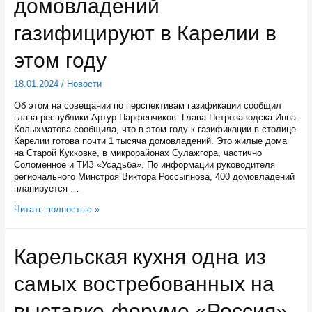
домовладений
продолжат
действовать
в
газифицируют в Карелии в
этом
году
этом году
18.01.2024
/
Новости
Об этом на совещании по перспективам газификации сообщил
глава республики Артур Парфенчиков. Глава Петрозаводска Инна
Колыхматова сообщила, что в этом году к газификации в столице
Карелии готова почти 1 тысяча домовладений. Это жилые дома
на Старой Кукковке, в микрорайонах Сулажгора, частично
Соломенное и ТИЗ «Усадьба». По информации руководителя
регионального Минстроя Виктора Россыпнова, 400 домовладений
планируется …
Не
Читать полностью »
менее
2
тысяч
Карельская кухня одна из
домовладений
газифицируют
самых востребованных на
в
Карелии
в
выставке-форуме «Россия»