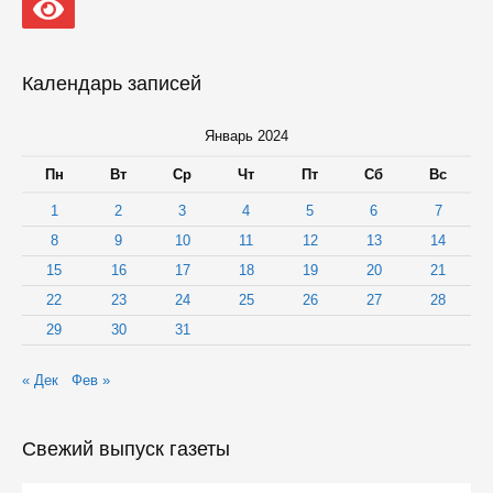
нацпроекта
«Безопасные
качественные
дороги»
Календарь записей
в
2023
году
Январь 2024
Пн
Вт
Ср
Чт
Пт
Сб
Вс
1
2
3
4
5
6
7
8
9
10
11
12
13
14
15
16
17
18
19
20
21
22
23
24
25
26
27
28
29
30
31
« Дек
Фев »
Свежий выпуск газеты