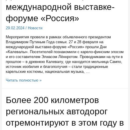
еженедельный
международной выставке-
телепроект
«Я
видел
форуме «Россия»
президента»
29.02.2024
/
Новости
Мероприятия провели в рамках объявленного президентом
Владимиром Путиным Года семьи. 27 и 28 февраля на
международной выставке-форуме «Россия» прошли Дни
«Калевалы». Посетителей познакомили с карело-финским эпосом
и его составителем Элиасом Лённротом. Проводниками на пути в
прошлое – в древнюю Калевалу, где находится мельница Сампо,
источник изобилия и благополучия – стали традиционные
карельские костюмы, национальная музыка, …
Дни
Читать полностью »
«Калевалы»
прошли
на
Более 200 километров
международной
выставке-
региональных автодорог
форуме
«Россия»
отремонтируют в этом году в