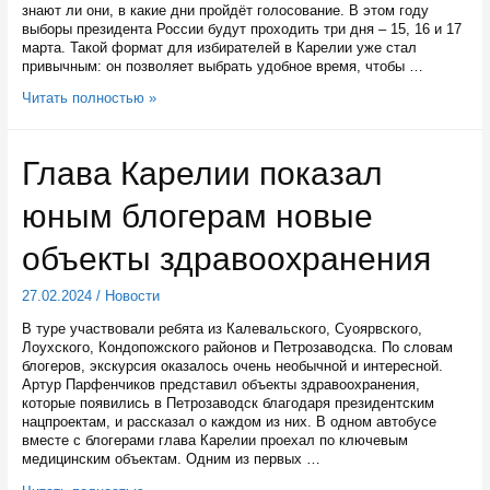
онкологический
знают ли они, в какие дни пройдёт голосование. В этом году
диспансер
выборы президента России будут проходить три дня – 15, 16 и 17
марта. Такой формат для избирателей в Карелии уже стал
привычным: он позволяет выбрать удобное время, чтобы …
Жители
Читать полностью »
Карелии
знают
о
Глава Карелии показал
датах
проведения
юным блогерам новые
выборов
президента
России
объекты здравоохранения
27.02.2024
/
Новости
В туре участвовали ребята из Калевальского, Суоярвского,
Лоухского, Кондопожского районов и Петрозаводска. По словам
блогеров, экскурсия оказалось очень необычной и интересной.
Артур Парфенчиков представил объекты здравоохранения,
которые появились в Петрозаводск благодаря президентским
нацпроектам, и рассказал о каждом из них. В одном автобусе
вместе с блогерами глава Карелии проехал по ключевым
медицинским объектам. Одним из первых …