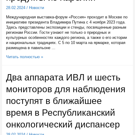
газ
28.02.2024
/
Новости
Международная выставка-форум «Россия» проходит в Москве по
инициативе президента Владимира Путина с 4 ноября 2023 года.
Здесь представлены экспозиции и стенды, посвященные разным
регионам России. Гости узнают не только о природных и
культурных особенностях каждого региона, а также о его истории
и национальных традициях. С 5 по 10 марта на ярмарке, которая
размещена в павильоне …
С
Читать полностью »
5
по
10
Два аппарата ИВЛ и шесть
марта
гости
мониторов для наблюдения
выставки-
форума
«Россия»
поступят в ближайшее
снова
смогут
время в Республиканский
приобрести
продукты
онкологический диспансер
из
Карелии
28.02.2024
/
Новости