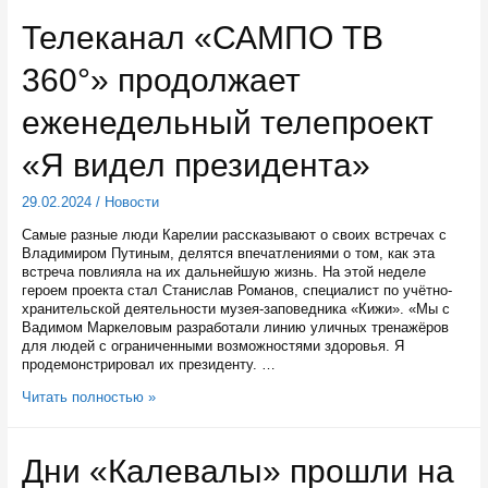
в
Телеканал «САМПО ТВ
этом
году
360°» продолжает
углубят
дно
еженедельный телепроект
«Я видел президента»
29.02.2024
/
Новости
Самые разные люди Карелии рассказывают о своих встречах с
Владимиром Путиным, делятся впечатлениями о том, как эта
встреча повлияла на их дальнейшую жизнь. На этой неделе
героем проекта стал Станислав Романов, специалист по учётно-
хранительской деятельности музея-заповедника «Кижи». «Мы с
Вадимом Маркеловым разработали линию уличных тренажёров
для людей с ограниченными возможностями здоровья. Я
продемонстрировал их президенту. …
Телеканал
Читать полностью »
«САМПО
ТВ
360°»
Дни «Калевалы» прошли на
продолжает