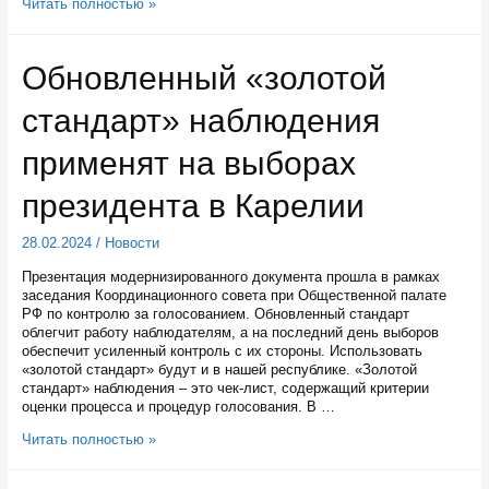
Телеканал
Читать полностью »
«САМПО
ТВ
360°»
Обновленный «золотой
продолжает
краеведческую
стандарт» наблюдения
викторину
«Всей
семьёй»
применят на выборах
президента в Карелии
28.02.2024
/
Новости
Презентация модернизированного документа прошла в рамках
заседания Координационного совета при Общественной палате
РФ по контролю за голосованием. Обновленный стандарт
облегчит работу наблюдателям, а на последний день выборов
обеспечит усиленный контроль с их стороны. Использовать
«золотой стандарт» будут и в нашей республике. «Золотой
стандарт» наблюдения – это чек-лист, содержащий критерии
оценки процесса и процедур голосования. В …
Обновленный
Читать полностью »
«золотой
стандарт»