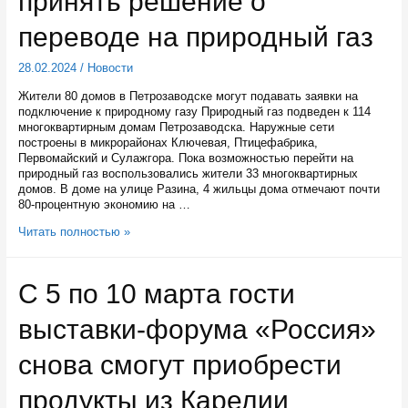
принять решение о
переводе на природный газ
28.02.2024
/
Новости
Жители 80 домов в Петрозаводске могут подавать заявки на
подключение к природному газу Природный газ подведен к 114
многоквартирным домам Петрозаводска. Наружные сети
построены в микрорайонах Ключевая, Птицефабрика,
Первомайский и Сулажгора. Пока возможностью перейти на
природный газ воспользовались жители 33 многоквартирных
домов. В доме на улице Разина, 4 жильцы дома отмечают почти
80-процентную экономию на …
Жители
Читать полностью »
80
домов
в
С 5 по 10 марта гости
Петрозаводске
могут
выставки-форума «Россия»
принять
решение
о
снова смогут приобрести
переводе
на
продукты из Карелии
природный