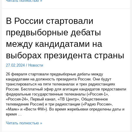
Глава
Читать полностью »
Карелии
показал
юным
В России стартовали
блогерам
новые
предвыборные дебаты
объекты
здравоохранения
между кандидатами на
выборах президента страны
27.02.2024
/
Новости
26 февраля стартовали предвыборные дебаты между
кандидатами на должность президента России. Они будут
транслироваться на пяти телеканалах и трех радиостанциях
России. Бесплатный эфир для агитации кандидатов предоставили
федеральные государственные телеканалы («Россия-1»,
«Россия-24», Первый канал, «ТВ Центр», Общественное
телевидение России) и три радиостанции («Радио России»,
«Маяк» и «Вести ФМ»). Во время жеребьевки определены даты и
время …
В
Читать полностью »
России