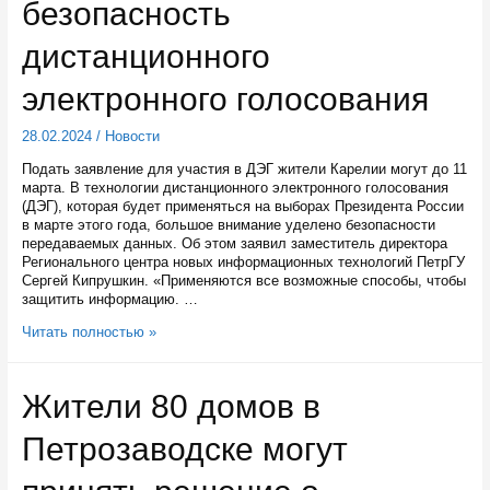
безопасность
выдавать
жилищные
сертификаты
дистанционного
сиротам
старше
электронного голосования
23
лет
28.02.2024
/
Новости
Подать заявление для участия в ДЭГ жители Карелии могут до 11
марта. В технологии дистанционного электронного голосования
(ДЭГ), которая будет применяться на выборах Президента России
в марте этого года, большое внимание уделено безопасности
передаваемых данных. Об этом заявил заместитель директора
Регионального центра новых информационных технологий ПетрГУ
Сергей Кипрушкин. «Применяются все возможные способы, чтобы
защитить информацию. …
Карельский
Читать полностью »
эксперт
оценил
безопасность
Жители 80 домов в
дистанционного
электронного
Петрозаводске могут
голосования