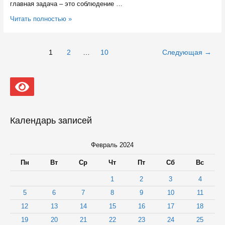
главная задача – это соблюдение …
Глава
Читать полностью »
Карелии
поручил
новому
Навигация
1
2
…
10
Следующая
→
министру
по
имущественных
записям
и
земельных
отношений
сократить
сроки
предоставления
Календарь записей
земельных
участков
гражданам
Февраль 2024
Пн
Вт
Ср
Чт
Пт
Сб
Вс
1
2
3
4
5
6
7
8
9
10
11
12
13
14
15
16
17
18
19
20
21
22
23
24
25