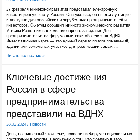
27 февраля Минэкономразвития представил электронную
инвестиционную карту России. Она уже введена в эксплуатацию
и доступна для российских и зарубежных предпринимателей и
инвесторов. Об этом сообщил министр экономического развития
Максим Решетников в ходе пленарного заседания Дня
предпринимательства форума-выставки «Россия» на ВДНХ.
Инвестиционная карта — это единый сервис поиска помещений,
зданий или земельных участков для реализации самых …
На
Читать полностью »
инвестиционной
карте
России
Ключевые достижения
представлено
205
России в сфере
карельских
площадок
для
предпринимательства
размещения
бизнеса
представили на ВДНХ
28.02.2024
/
Новости
День, посвящённый этой теме, провели на Форуме национальных
достижений в Москве. Расскажем о том, что сделано в этом