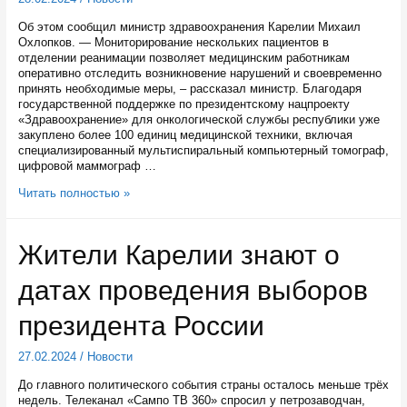
Об этом сообщил министр здравоохранения Карелии Михаил
Охлопков. — Мониторирование нескольких пациентов в
отделении реанимации позволяет медицинским работникам
оперативно отследить возникновение нарушений и своевременно
принять необходимые меры, – рассказал министр. Благодаря
государственной поддержке по президентскому нацпроекту
«Здравоохранение» для онкологической службы республики уже
закуплено более 100 единиц медицинской техники, включая
специализированный мультиспиральный компьютерный томограф,
цифровой маммограф …
Два
Читать полностью »
аппарата
ИВЛ
и
Жители Карелии знают о
шесть
мониторов
датах проведения выборов
для
наблюдения
поступят
президента России
в
ближайшее
27.02.2024
/
Новости
время
в
До главного политического события страны осталось меньше трёх
Республиканский
недель. Телеканал «Сампо ТВ 360» спросил у петрозаводчан,