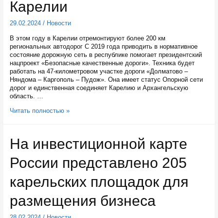
Карелии
29.02.2024
/
Новости
В этом году в Карелии отремонтируют более 200 км
региональных автодорог С 2019 года приводить в нормативное
состояние дорожную сеть в республике помогает президентский
нацпроект «Безопасные качественные дороги». Техника будет
работать на 47-километровом участке дороги «Долматово –
Няндома – Каргополь – Пудож». Она имеет статус Опорной сети
дорог и единственная соединяет Карелию и Архангельскую
область. …
Более
Читать полностью »
200
километров
региональных
На инвестиционной карте
автодорог
отремонтируют
России представлено 205
в
этом
году
карельских площадок для
в
Карелии
размещения бизнеса
28.02.2024
/
Новости