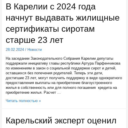
наблюдения
В Карелии с 2024 года
применят
на
начнут выдавать жилищные
выборах
президента
в
сертификаты сиротам
Карелии
старше 23 лет
28.02.2024
/
Новости
На заседании Законодательного Собрания Карелии депутаты
поддержали инициативу главы республики Артура Парфенчикова
по изменениям в закон о социальной поддержке сирот и детей,
оставшихся без попечения родителей. Теперь эти дети,
достигшие 23 лет, могут получить поддержку в виде однократного
предоставления выплаты на приобретение благоустроенного
жилья в собственность или для полного погашения кредита на
приобретение жилья. Расчет …
В
Читать полностью »
Карелии
с
2024
Карельский эксперт оценил
года
начнут