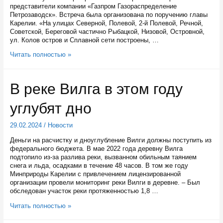
представители компании «Газпром Газораспределение
Петрозаводск». Встреча была организована по поручению главы
Карелии. «На улицах Северной, Полевой, 2-й Полевой, Речной,
Советской, Береговой частично Рыбацкой, Низовой, Островной,
ул. Колов остров и Сплавной сети построены, …
Процесс
Читать полностью »
подключения
жителей
поселка
В реке Вилга в этом году
Шуя
к
углубят дно
газу
продолжится
уже
29.02.2024
/
Новости
в
марте
Деньги на расчистку и дноуглубление Вилги должны поступить из
федерального бюджета. В мае 2022 года деревну Вилга
подтопило из-за разлива реки, вызванном обильным таянием
снега и льда, осадками в течение 48 часов. В том же году
Минприроды Карелии с привлечением лицензированной
организации провели мониторинг реки Вилги в деревне. – Был
обследован участок реки протяженностью 1,8 …
В
Читать полностью »
реке
Вилга