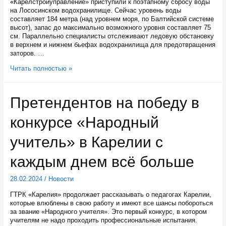
«Карелстройуправление» приступили к поэтапному сбросу воды
на Лососинском водохранилище. Сейчас уровень воды
составляет 184 метра (над уровнем моря, по Балтийской системе
высот), запас до максимально возможного уровня составляет 75
см. Параллельно специалисты отслеживают ледовую обстановку
в верхнем и нижнем бьефах водохранилища для предотвращения
заторов. …
Специалисты
Читать полностью »
ежедневно
отслеживают
ситуацию
Претендентов на победу в
с
уровнем
конкурсе «Народный
воды
на
Лососинской
учитель» в Карелии с
плотине
в
каждым днем всё больше
Петрозаводске
28.02.2024
/
Новости
ГТРК «Карелия» продолжает рассказывать о педагогах Карелии,
которые влюблены в свою работу и имеют все шансы побороться
за звание «Народного учителя». Это первый конкурс, в котором
учителям не надо проходить профессиональные испытания.