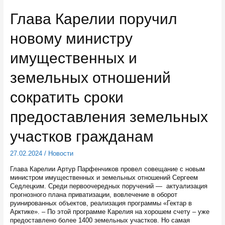
стартовали
предвыборные
Глава Карелии поручил
дебаты
между
новому министру
кандидатами
на
выборах
имущественных и
президента
страны
земельных отношений
сократить сроки
предоставления земельных
участков гражданам
27.02.2024
/
Новости
Глава Карелии Артур Парфенчиков провел совещание с новым
министром имущественных и земельных отношений Сергеем
Седлецким. Среди первоочередных поручений — актуализация
прогнозного плана приватизации, вовлечение в оборот
руинированных объектов, реализация программы «Гектар в
Арктике». – По этой программе Карелия на хорошем счету – уже
предоставлено более 1400 земельных участков. Но самая