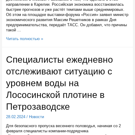
направлении в Карелии. Российская экономика восстановилась
быстрее прогнозов и уже растёт темпами выше среднемировых.
Об этом на площадке выставки-форума «Россия» заявил министр
экономического развития Максим Решетников в рамках Дня
предпринимательства, передаёт ТАСС. Он добавил, что причины
такой …
Ключевые
Читать полностью »
достижения
России
в
Специалисты ежедневно
сфере
предпринимательства
отслеживают ситуацию с
представили
на
ВДНХ
уровнем воды на
Лососинской плотине в
Петрозаводске
28.02.2024
/
Новости
Для безопасного пропуска весеннего половодья, начиная со 2
февраля специалисты компании-подрядчика