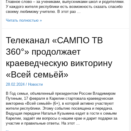
Главное слово – за учениками, выпускниками школ и родителями.
У каждого жителя республики есть возможность сказать спасибо
своему любимому учителю. В этот раз …
Претендентов
Читать полностью »
на
победу
в
Телеканал «САМПО ТВ
конкурсе
«Народный
360°» продолжает
учитель»
в
Карелии
краеведческую викторину
с
каждым
«Всей семьёй»
днем
всё
28.02.2024
/
Новости
больше
В Год семьи, объявленный президентом России Владимиром
Путиным, 17 февраля в Карелии стартовала краеведческая
викторина «Всей семьёй» (6+), в которой активно участвуют
жители республики. Этому событию посвящена и передача.
Ведущая передачи Наталья Кузьмина ездит в гости к семьям
Карелии, задаёт им вопросы о нашем крае и дарит подарки за
участие и правильные ответы. На этот …