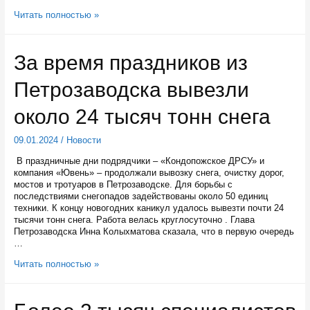
Рисуем
Читать полностью »
елку
всей
семьей
За время праздников из
Петрозаводска вывезли
около 24 тысяч тонн снега
09.01.2024
/
Новости
В праздничные дни подрядчики – «Кондопожское ДРСУ» и
компания «Ювень» – продолжали вывозку снега, очистку дорог,
мостов и тротуаров в Петрозаводске. Для борьбы с
последствиями снегопадов задействованы около 50 единиц
техники. К концу новогодних каникул удалось вывезти почти 24
тысячи тонн снега. Работа велась круглосуточно . Глава
Петрозаводска Инна Колыхматова сказала, что в первую очередь
…
За
Читать полностью »
время
праздников
из