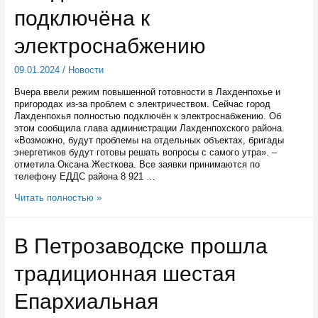
нужно
подключёна к
промышленности
Карелии
в
электроснабжению
этом
году
09.01.2024
/
Новости
Вчера ввели режим повышенной готовности в Лахденпохье и
пригородах из-за проблем с электричеством. Сейчас город
Лахденпохья полностью подключён к электроснабжению. Об
этом сообщила глава администрации Лахденпохского района.
«Возможно, будут проблемы на отдельных объектах, бригады
энергетиков будут готовы решать вопросы с самого утра». –
отметила Оксана Жесткова. Все заявки принимаются по
телефону ЕДДС района 8 921 …
Лахденпохья
Читать полностью »
полностью
подключёна
к
В Петрозаводске прошла
электроснабжению
традиционная шестая
Епархиальная