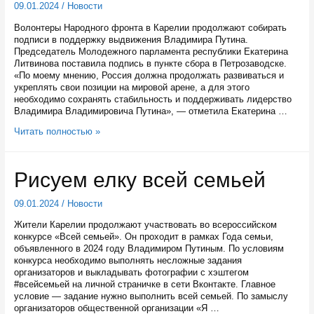
09.01.2024
/
Новости
Волонтеры Народного фронта в Карелии продолжают собирать
подписи в поддержку выдвижения Владимира Путина.
Председатель Молодежного парламента республики Екатерина
Литвинова поставила подпись в пункте сбора в Петрозаводске.
«По моему мнению, Россия должна продолжать развиваться и
укреплять свои позиции на мировой арене, а для этого
необходимо сохранять стабильность и поддерживать лидерство
Владимира Владимировича Путина», — отметила Екатерина …
Председатель
Читать полностью »
Молодежного
парламента
и
Рисуем елку всей семьей
детский
омбудсмен
Карелии
09.01.2024
/
Новости
поддержали
Жители Карелии продолжают участвовать во всероссийском
выдвижение
конкурсе «Всей семьей». Он проходит в рамках Года семьи,
Путина
объявленного в 2024 году Владимиром Путиным. По условиям
конкурса необходимо выполнять несложные задания
организаторов и выкладывать фотографии с хэштегом
#всейсемьей на личной страничке в сети Вконтакте. Главное
условие — задание нужно выполнить всей семьей. По замыслу
организаторов общественной организации «Я …