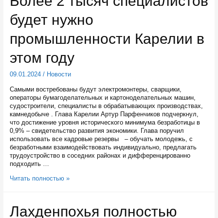
Более 2 тысяч специалистов
Петрозаводска
вывезли
будет нужно
около
24
тысяч
промышленности Карелии в
тонн
снега
этом году
09.01.2024
/
Новости
Самыми востребованы будут электромонтеры, сварщики,
операторы бумагоделательных и картоноделательных машин,
судостроители, специалисты в обрабатывающих производствах,
камнедобыче . Глава Карелии Артур Парфенчиков подчеркнул,
что достижение уровня исторического минимума безработицы в
0,9% – свидетельство развития экономики. Глава поручил
использовать все кадровые резервы – обучать молодежь, с
безработными взаимодействовать индивидуально, предлагать
трудоустройство в соседних районах и дифференцированно
подходить …
Более
Читать полностью »
2
тысяч
специалистов
Лахденпохья полностью
будет