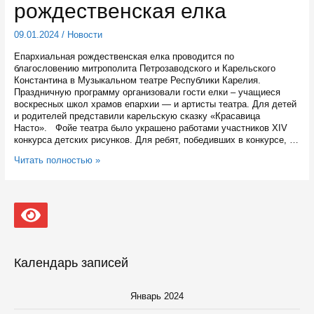
рождественская елка
09.01.2024
/
Новости
Епархиальная рождественская елка проводится по
благословению митрополита Петрозаводского и Карельского
Константина в Музыкальном театре Республики Карелия.
Праздничную программу организовали гости елки – учащиеся
воскресных школ храмов епархии — и артисты театра. Для детей
и родителей представили карельскую сказку «Красавица
Насто». Фойе театра было украшено работами участников XIV
конкурса детских рисунков. Для ребят, победивших в конкурсе, …
В
Читать полностью »
Петрозаводске
прошла
традиционная
шестая
Епархиальная
рождественская
елка
Календарь записей
Январь 2024