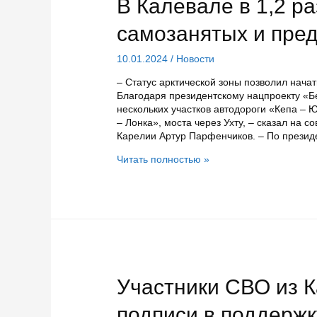
В Калевале в 1,2 р
самозанятых и пре
10.01.2024
/
Новости
– Статус арктической зоны позволил начат
Благодаря президентскому нацпроекту «Б
нескольких участков автодороги «Кепа – 
– Лонка», моста через Ухту, – сказал на
Карелии Артур Парфенчиков. – По презид
В
Читать полностью »
Калевале
в
1,2
раза
возросло
число
самозанятых
и
предпринимателей
Участники СВО из 
подписи в поддерж