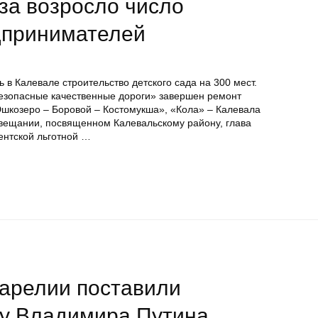
аза возросло число
дпринимателей
ь в Калевале строительство детского сада на 300 мест.
езопасные качественные дороги» завершен ремонт
Юшкозеро – Боровой – Костомукша», «Кола» – Калевала
 совещании, посвященном Калевальскому району, глава
ентской льготной …
Карелии поставили
ку Владимира Путина