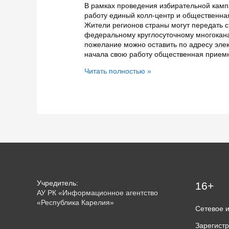
В рамках проведения избирательной камп
работу единый колл-центр и общественна
Жители регионов страны могут передать 
федеральному круглосуточному многокана
пожелание можно оставить по адресу элек
начала свою работу общественная прие
В
Читать полностью »
России
начинают
работать
колл-
центры
и
общественные
приёмные
кандидатов
в
президенты
Учредитель:
16+
РФ
АУ РК «Информационное агентство
«Республика Карелия»
Сетевое 
Зарегист