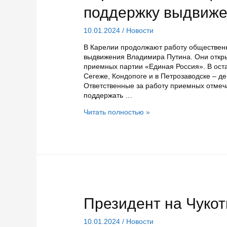
поддержку выдвиже
10.01.2024
/
Новости
В Карелии продолжают работу обществен
выдвижения Владимира Путина. Они откры
приемных партии «Единая Россия». В ост
Сегеже, Кондопоге и в Петрозаводске – д
Ответственные за работу приемных отмеч
поддержать …
Руководители
Читать полностью »
общественных
приемных
отмечают
высокую
активность
жителей
Карелии,
желающих
поставить
Президент на Чукот
подпись
в
10.01.2024
/
Новости
поддержку