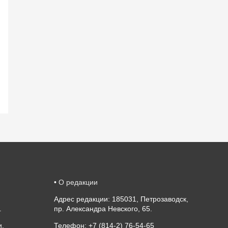
•
О редакции
Адрес редакции: 185031, Петрозаводск,
.
пр. Александра Невского, 65.
и
.
Телефон: +7 (814-2) 76-54-65