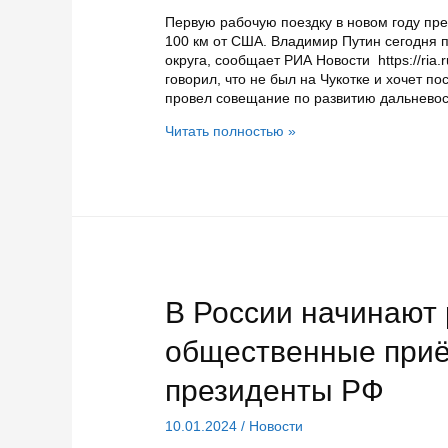
выдвижения
Первую рабочую поездку в новом году пре
Путина
100 км от США. Владимир Путин сегодня п
округа, сообщает РИА Новости https://ria.
говорил, что не был на Чукотке и хочет п
провел совещание по развитию дальнево
Президент
Читать полностью »
на
Чукотке,
а
когда
в
Карелию?
В России начинают 
общественные приё
президенты РФ
10.01.2024
/
Новости