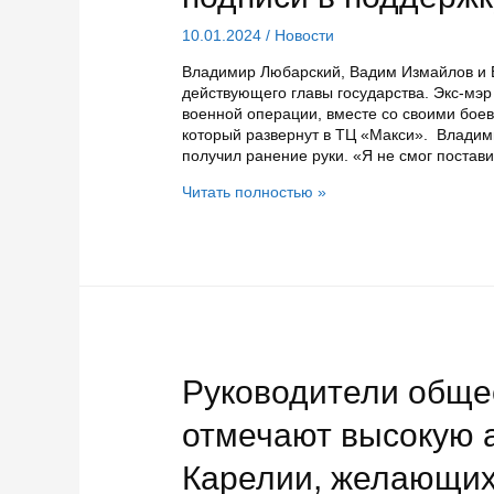
10.01.2024
/
Новости
Владимир Любарский, Вадим Измайлов и 
действующего главы государства. Экс-мэр
военной операции, вместе со своими бое
который развернут в ТЦ «Макси». Владим
получил ранение руки. «Я не смог постав
Участники
Читать полностью »
СВО
из
Карелии
поставили
подписи
в
поддержку
Владимира
Путина
Руководители обще
отмечают высокую 
Карелии, желающих