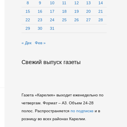
8
9
10
11
12
13
14
15
16
17
18
19
20
21
22
23
24
25
26
27
28
29
30
31
« Дек
Фев »
Свежий выпуск газеты
Газета «Карелия» выходит еженедельно по
четвергам. Формат – A3. Объем 24-28
полос. Распространяется
по подписке
и в
розницу во всех районах Карелии.