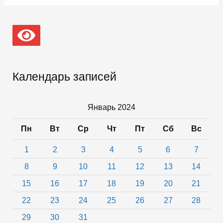
рассказала
об
участии
во
всероссийском
конкурсе
«Всей
Календарь записей
семьей»
Январь 2024
Пн
Вт
Ср
Чт
Пт
Сб
Вс
1
2
3
4
5
6
7
8
9
10
11
12
13
14
15
16
17
18
19
20
21
22
23
24
25
26
27
28
29
30
31