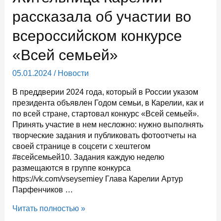
расходовать
энергию
рассказала об участии во
в
всероссийском конкурсе
период
сильных
«Всей семьей»
морозов
05.01.2024
/
Новости
В преддверии 2024 года, который в России указом
президента объявлен Годом семьи, в Карелии, как и
по всей стране, стартовал конкурс «Всей семьей».
Принять участие в нем несложно: нужно выполнять
творческие задания и публиковать фотоотчеты на
своей странице в соцсети с хештегом
#всейсемьей10. Задания каждую неделю
размещаются в группе конкурса
https://vk.com/vseysemiey Глава Карелии Артур
Парфенчиков …
Жительница
Читать полностью »
Карелии