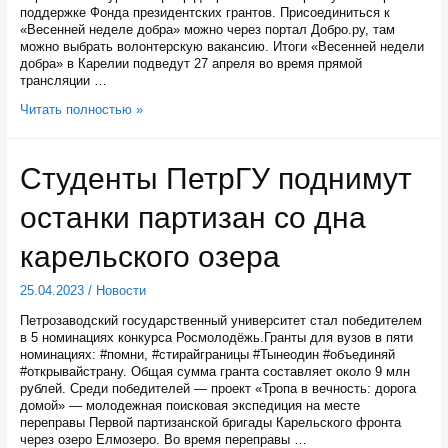
поддержке Фонда президентских грантов. Присоединиться к
«Весенней неделе добра» можно через портал Добро.ру, там
можно выбрать волонтерскую вакансию. Итоги «Весенней недели
добра» в Карелии подведут 27 апреля во время прямой
трансляции …
В
Читать полностью »
Карелии
добровольцы
участвуют
Студенты ПетрГУ поднимут
в
«Весенней
останки партизан со дна
неделе
добра»
карельского озера
25.04.2023
/
Новости
Петрозаводский государственный университет стал победителем
в 5 номинациях конкурса Росмолодёжь.Гранты для вузов в пяти
номинациях: #помни, #стирайграницы #Тынеодин #объединяй
#открывайстрану. Общая сумма гранта составляет около 9 млн
рублей. Среди победителей — проект «Тропа в вечность: дорога
домой» — молодежная поисковая экспедиция на месте
переправы Первой партизанской бригады Карельского фронта
через озеро Елмозеро. Во время переправы …