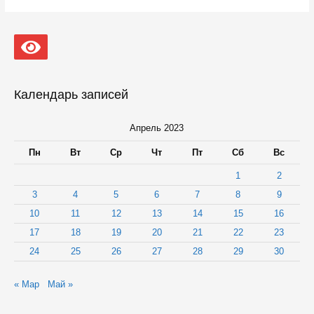
для
спортсменов
на
Кургане
в
Петрозаводске
строители
сдадут
Календарь записей
к
концу
года
Апрель 2023
Пн
Вт
Ср
Чт
Пт
Сб
Вс
1
2
3
4
5
6
7
8
9
10
11
12
13
14
15
16
17
18
19
20
21
22
23
24
25
26
27
28
29
30
« Мар
Май »