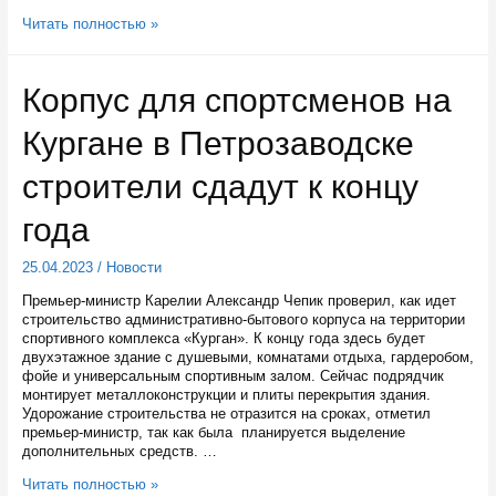
Студенты
Читать полностью »
ПетрГУ
поднимут
останки
Корпус для спортсменов на
партизан
со
Кургане в Петрозаводске
дна
карельского
озера
строители сдадут к концу
года
25.04.2023
/
Новости
Премьер-министр Карелии Александр Чепик проверил, как идет
строительство административно-бытового корпуса на территории
спортивного комплекса «Курган». К концу года здесь будет
двухэтажное здание с душевыми, комнатами отдыха, гардеробом,
фойе и универсальным спортивным залом. Сейчас подрядчик
монтирует металлоконструкции и плиты перекрытия здания.
Удорожание строительства не отразится на сроках, отметил
премьер-министр, так как была планируется выделение
дополнительных средств. …
Корпус
Читать полностью »