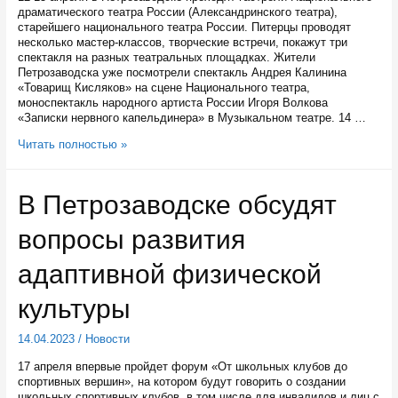
драматического театра России (Александринского театра),
старейшего национального театра России. Питерцы проводят
несколько мастер-классов, творческие встречи, покажут три
спектакля на разных театральных площадках. Жители
Петрозаводска уже посмотрели спектакль Андрея Калинина
«Товарищ Кисляков» на сцене Национального театра,
моноспектакль народного артиста России Игоря Волкова
«Записки нервного капельдинера» в Музыкальном театре. 14 …
Глава
Читать полностью »
Карелии
Артур
Парфенчиков
В Петрозаводске обсудят
встретился
с
вопросы развития
директором
Александринского
театра
адаптивной физической
Сергеем
Емельяновым
культуры
14.04.2023
/
Новости
17 апреля впервые пройдет форум «От школьных клубов до
спортивных вершин», на котором будут говорить о создании
школьных спортивных клубов, в том числе для инвалидов и лиц с