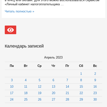
в МФЦ или онлайн. Для этого можно воспользоваться сервисом
«Личный кабинет налогоплательщика …
Плательщики
Читать полностью »
Карелии
уже
предъявили
порядка
девяти
миллионов
рублей
расходов
Календарь записей
по
спортивному
вычету
Апрель 2023
Пн
Вт
Ср
Чт
Пт
Сб
Вс
1
2
3
4
5
6
7
8
9
10
11
12
13
14
15
16
17
18
19
20
21
22
23
24
25
26
27
28
29
30