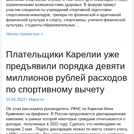
ограниченными возможностями здоровья. В форуме примут
участие специалисты учреждений спортивной подготовки
спортсменов-инвалидов, тренеры по физической и адаптивной
физической культуре и спорту, спортсмены, учителя физической
культуры, студенты образовательных …
В
Читать полностью »
Петрозаводске
обсудят
вопросы
Плательщики Карелии уже
развития
адаптивной
предъявили порядка девяти
физической
культуры
миллионов рублей расходов
по спортивному вычету
14.04.2023
/
Новости
Об этом рассказала руководитель УФНС по Карелии Инна
Кравченко на брифинге. В России продолжается декларационная
кампания, в рамках которой некоторые граждане отчитываются о
доходах, полученных в 2022 году. Сделать это необходимо не
позднее 2 мая . Подать декларацию можно по месту своего учета,