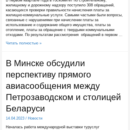
В первом квартале года в Госкомитет по строительному,
жилищному и дорожному надзору поступило 308 обращений,
касающихся проверки правильности начисления платы за
жилищно-коммунальные услуги. Самыми частыми были вопросы,
связанные с нарушениями при начислении платы за
использование и содержание общего имущества, платы за
отопление, платы за обращение с твердыми коммунальными
отходами. По результатам рассмотрения обращений в первом …
Жителям
Читать полностью »
Карелии
в
первом
В Минске обсудили
квартале
2023
перспективу прямого
года
вернули
около
авиасообщения между
400
тысяч
Петрозаводском и столицей
рублей
переплаты
Беларуси
за
ЖКХ
14.04.2023
/
Новости
Началась работа международной выставки туруслуг