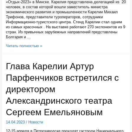
«Отдых-2023» в Минске. Карелия представлена делегацией из 20
человек, в состав которой вошли заместитель министра
экономического развития и промышленности Карелии Михаил
Трифонов, представители туроператоров, сотрудники
Информационно-туристского центра. Стенд Карелии стал одним
из самых красочных . На выставке работают 270 экспонентов из 9
стран. Из привычных зарубежных направлений представлены
Болгария и …
В
Читать полностью »
Минске
обсудили
перспективу
Глава Карелии Артур
прямого
авиасообщения
Парфенчиков встретился с
между
Петрозаводском
и
директором
столицей
Беларуси
Александринского театра
Сергеем Емельяновым
14.04.2023
/
Новости
12-15 апреля в Петрозаводске проходят гастроли Национального