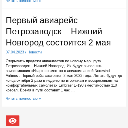
Глава
Читать полностью »
Карелии
рассказал
о
Первый авиарейс
мерах
господдержки
Петрозаводск – Нижний
для
жителей
региона
Новгород состоится 2 мая
07.04.2023
/
Новости
Открылись продажи авиабилетов по новому маршруту
Петрозаводск – Нижний Новгород. Их будут выполнять
авиакомпания «Икар» совместно с авиакомпанией Nordwind
Airlines . Первый рейс состоится 2 мая 2023 года. Летать будут до
конца октября 2 раза в неделю по вторникам и воскресеньям на
комфортабельных самолетах Embraer E-190 вместимостью 110
кресел. Время в пути составит 1 час …
Первый
Читать полностью »
авиарейс
Петрозаводск
–
Нижний
Новгород
состоится