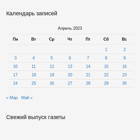
2
мая
Календарь записей
Апрель 2023
Пн
Вт
Ср
Чт
Пт
Сб
Вс
1
2
3
4
5
6
7
8
9
10
11
12
13
14
15
16
17
18
19
20
21
22
23
24
25
26
27
28
29
30
« Мар
Май »
Свежий выпуск газеты