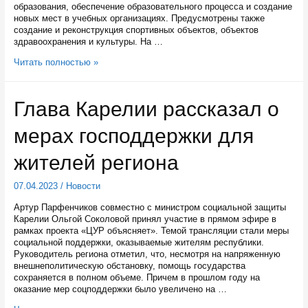
образования, обеспечение образовательного процесса и создание
новых мест в учебных организациях. Предусмотрены также
создание и реконструкция спортивных объектов, объектов
здравоохранения и культуры. На …
В
Читать полностью »
2023
году
из
Глава Карелии рассказал о
бюджета
Карелии
мерах господдержки для
на
поддержку
семьи
жителей региона
и
детей
07.04.2023
/
Новости
будет
направлено
Артур Парфенчиков совместно с министром социальной защиты
21,3
Карелии Ольгой Соколовой принял участие в прямом эфире в
миллиарда
рамках проекта «ЦУР объясняет». Темой трансляции стали меры
рублей
социальной поддержки, оказываемые жителям республики.
Руководитель региона отметил, что, несмотря на напряженную
внешнеполитическую обстановку, помощь государства
сохраняется в полном объеме. Причем в прошлом году на
оказание мер соцподдержки было увеличено на …