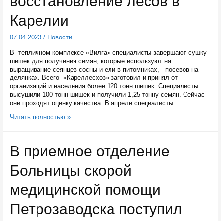
восстановление лесов в
Карелии
07.04.2023
/
Новости
В тепличном комплексе «Вилга» специалисты завершают сушку
шишек для получения семян, которые используют на
выращивание сеянцев сосны и ели в питомниках, посевов на
делянках. Всего «Кареллесхоз» заготовил и принял от
организаций и населения более 120 тонн шишек. Специалисты
высушили 100 тонн шишек и получили 1,25 тонну семян. Сейчас
они проходят оценку качества. В апреле специалисты …
В
Читать полностью »
тепличном
комплексе
«Вилга»
В приемное отделение
переработали
100
Больницы скорой
тонн
шишек
сосны
медицинской помощи
на
восстановление
Петрозаводска поступил
лесов
в