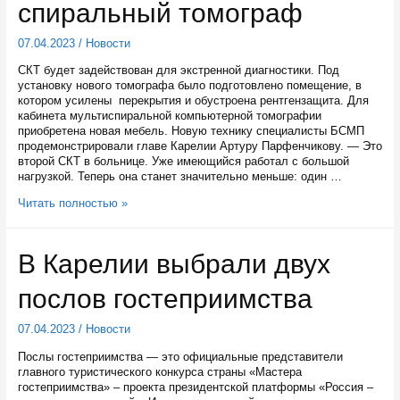
спиральный томограф
Карелии
07.04.2023
/
Новости
СКТ будет задействован для экстренной диагностики. Под
установку нового томографа было подготовлено помещение, в
котором усилены перекрытия и обустроена рентгензащита. Для
кабинета мультиспиральной компьютерной томографии
приобретена новая мебель. Новую технику специалисты БСМП
продемонстрировали главе Карелии Артуру Парфенчикову. — Это
второй СКТ в больнице. Уже имеющийся работал с большой
нагрузкой. Теперь она станет значительно меньше: один …
В
Читать полностью »
приемное
отделение
Больницы
В Карелии выбрали двух
скорой
медицинской
послов гостеприимства
помощи
Петрозаводска
поступил
07.04.2023
/
Новости
спиральный
томограф
Послы гостеприимства — это официальные представители
главного туристического конкурса страны «Мастера
гостеприимства» – проекта президентской платформы «Россия –