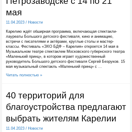
Петрозаводске с 14 по 21
мая
11.04.2023
/
Новости
Карелию ждёт обширная программа, включающая спектакли-
лауреаты Большого детского фестиваля, кино и анимацию,
встречи с писателями и актёрами, круглые столы и мастер-
классы. Фестиваль «ЭХО БДФ – Карелия» откроется 14 мая в
Музыкальном театре спектаклем Московского губернского театра
«Маленький принц», в котором играет художественный
руководитель Большого детского фестиваля Сергей Безруков. 15
мая музыкальный спектакль «Маленький принц» с …
Мультикультурный
Читать полностью »
фестиваль
«ЭХО
БДФ
40 территорий для
–
Карелия»
благоустройства предлагают
пройдет
в
Петрозаводске
выбрать жителям Карелии
с
14
11.04.2023
/
Новости
по