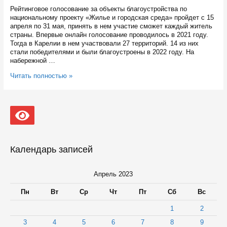
21
Рейтинговое голосование за объекты благоустройства по
мая
национальному проекту «Жилье и городская среда» пройдет с 15
апреля по 31 мая, принять в нем участие сможет каждый житель
страны. Впервые онлайн голосование проводилось в 2021 году.
Тогда в Карелии в нем участвовали 27 территорий. 14 из них
стали победителями и были благоустроены в 2022 году. На
набережной …
40
Читать полностью »
территорий
для
благоустройства
предлагают
выбрать
жителям
Карелии
Календарь записей
Апрель 2023
Пн
Вт
Ср
Чт
Пт
Сб
Вс
1
2
3
4
5
6
7
8
9