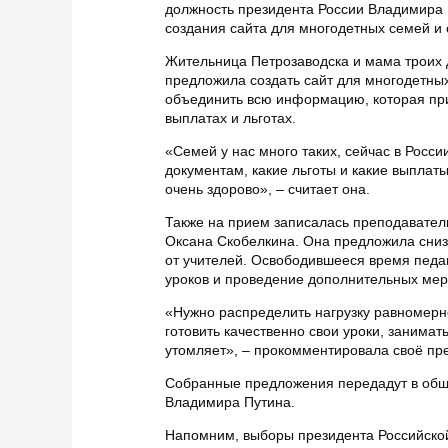
должность президента России Владимира 
создания сайта для многодетных семей и 
Жительница Петрозаводска и мама троих 
предложила создать сайт для многодетных
объединить всю информацию, которая при
выплатах и льготах.
«Семей у нас много таких, сейчас в Росси
документам, какие льготы и какие выплат
очень здорово», – считает она.
Также на прием записалась преподавател
Оксана Скобелкина. Она предложила снизи
от учителей. Освободившееся время педа
уроков и проведение дополнительных мер
«Нужно распределить нагрузку равномерно
готовить качественно свои уроки, занимать
утомляет», – прокомментировала своё пр
Собранные предложения передадут в общ
Владимира Путина.
Напомним, выборы президента Российской