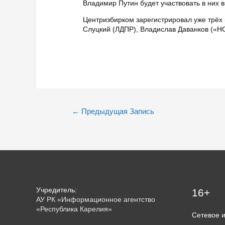
Владимир Путин будет участвовать в них 
Центризбирком зарегистрировал уже трёх 
Слуцкий (ЛДПР), Владислав Даванков («
Навигация
←
Предыдущая Запись
по
записям
Учредитель:
16+
АУ РК «Информационное агентство
«Республика Карелия»
Сетевое 