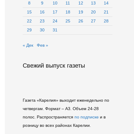
8
9
10
11
12
13
14
15
16
17
18
19
20
21
22
23
24
25
26
27
28
29
30
31
« Дек
Фев »
Свежий выпуск газеты
Газета «Карелия» выходит еженедельно по
четвергам. Формат – A3. Объем 24-28
полос. Распространяется
по подписке
и в
розницу во всех районах Карелии.