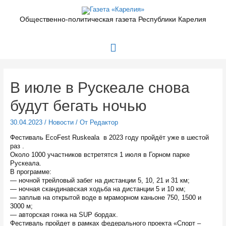
Перейти
к
Общественно-политическая газета Республики Карелия
содержимому
Главное
меню
В июле в Рускеале снова
будут бегать ночью
30.04.2023
/
Новости
/ От
Редактор
Фестиваль EcoFest Ruskeala в 2023 году пройдёт уже в шестой
раз .
Около 1000 участников встретятся 1 июля в Горном парке
Рускеала.
В программе:
— ночной трейловый забег на дистанции 5, 10, 21 и 31 км;
— ночная скандинавская ходьба на дистанции 5 и 10 км;
— заплыв на открытой воде в мраморном каньоне 750, 1500 и
3000 м;
— авторская гонка на SUP бордах.
Фестиваль пройдет в рамках федерального проекта «Спорт –