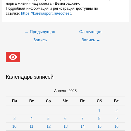
норма жизни» нацпроекта «Демография».
Подробная информация и регистрация доступны по
ссылке:
https://kareliasport.ru/ecofest
.
Навигация
←
Предыдущая
Следующая
по
записям
Запись
Запись
→
Календарь записей
Апрель 2023
Пн
Вт
Ср
Чт
Пт
Сб
Вс
1
2
3
4
5
6
7
8
9
10
11
12
13
14
15
16