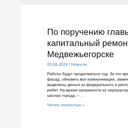
По поручению главы
капитальный ремон
Медвежьегорске
03.04.2024
/
Новости
Работы будут продолжаться год. За это в
фасад, обновить все коммуникации, замен
выделены деньги из федерального и респ
ребят. На время капремонта их перераспр
школах города, – …
По
Читать полностью »
поручению
главы
Карелии
в