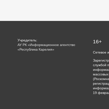
Учредитель:
16+
АУ РК «Информационное агентство
«Республика Карелия»
Сетевое 
Зарегист
службой п
информац
массовых
(Роскомна
регистрац
информац
19 феврал