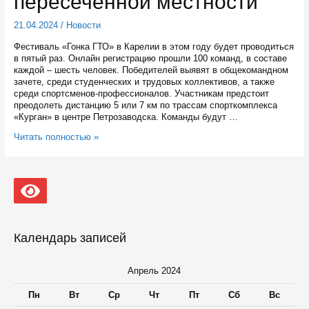
пересеченной местности
21.04.2024
/
Новости
Фестиваль «Гонка ГТО» в Карелии в этом году будет проводиться
в пятый раз. Онлайн регистрацию прошли 100 команд, в составе
каждой – шесть человек. Победителей выявят в общекомандном
зачете, среди студенческих и трудовых коллективов, а также
среди спортсменов-профессионалов. Участникам предстоит
преодолеть дистанцию 5 или 7 км по трассам спорткомплекса
«Курган» в центре Петрозаводска. Команды будут …
28
Читать полностью »
апреля
на
Гонку
ГТО
в
Карелии
выйдут
600
Календарь записей
любителей
бега
по
Апрель 2024
пересеченной
местности
Пн
Вт
Ср
Чт
Пт
Сб
Вс