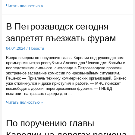
Жителей
Читать полностью »
Карелии
приглашают
присоединиться
В Петрозаводск сегодня
к
исследованию
запретят въезжать фурам
востребованности
туристических
троп
04.04.2024
/
Новости
в
России
Вчера вечером по поручению главы Карелии под руководством
премьер-министра республики Александра Чепика для борьбы с
последствиями сильного снегопада в Петрозаводске провели
экстренное заседание комиссии по чрезвычайным ситуациям.
Решено: — Привлечь технику коммерческих организаций. Бизнес
уже откликнулся и даже приступил к работе. — МЧС поможет
высвободить дороги, перегороженные фурами. — ГИБДД
выставит на трассах наряды для …
В
Читать полностью »
Петрозаводск
сегодня
запретят
По поручению главы
въезжать
фурам
Карелии на дорогах региона