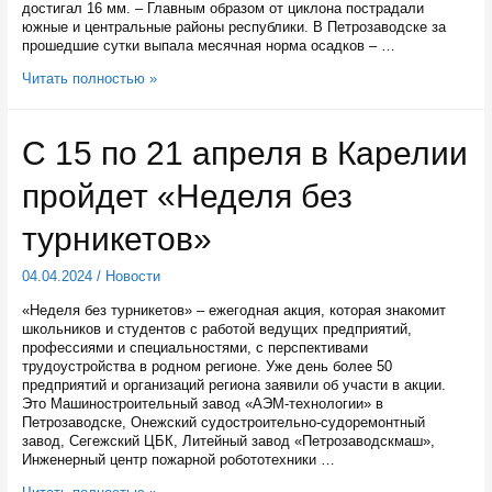
достигал 16 мм. – Главным образом от циклона пострадали
южные и центральные районы республики. В Петрозаводске за
прошедшие сутки выпала месячная норма осадков – …
В
Читать полностью »
Петрозаводске
за
сутки
С 15 по 21 апреля в Карелии
выпала
месячная
пройдет «Неделя без
норма
осадков
турникетов»
04.04.2024
/
Новости
«Неделя без турникетов» – ежегодная акция, которая знакомит
школьников и студентов с работой ведущих предприятий,
профессиями и специальностями, с перспективами
трудоустройства в родном регионе. Уже день более 50
предприятий и организаций региона заявили об участи в акции.
Это Машиностроительный завод «АЭМ-технологии» в
Петрозаводске, Онежский судостроительно-судоремонтный
завод, Сегежский ЦБК, Литейный завод «Петрозаводскмаш»,
Инженерный центр пожарной робототехники …
С