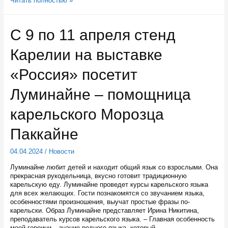
Читать полностью »
15
по
21
С 9 по 11 апреля стенд
апреля
в
Карелии на выставке
Карелии
пройдет
«Неделя
«Россия» посетит
без
турникетов»
Луминайне – помощница
карельского Морозца
Паккайне
04.04.2024
/
Новости
Луминайне любит детей и находит общий язык со взрослыми. Она
прекрасная рукодельница, вкусно готовит традиционную
карельскую еду. Луминайне проведет курсы карельского языка
для всех желающих. Гости познакомятся со звучанием языка,
особенностями произношения, выучат простые фразы по-
карельски. Образ Луминайне представляет Ирина Никитина,
преподаватель курсов карельского языка. – Главная особенность
моей героини – знание родного языка, который …