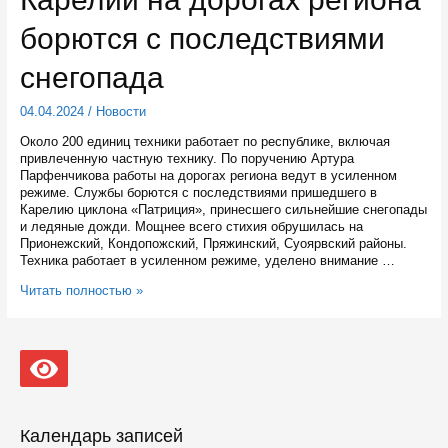
борются с последствиями
снегопада
04.04.2024
/
Новости
Около 200 единиц техники работает по республике, включая
привлеченную частную технику. По поручению Артура
Парфенчикова работы на дорогах региона ведут в усиленном
режиме. Службы борются с последствиями пришедшего в
Карелию циклона «Патриция», принесшего сильнейшие снегопады
и ледяные дожди. Мощнее всего стихия обрушилась на
Прионежский, Кондопожский, Пряжинский, Суоярвский районы.
Техника работает в усиленном режиме, уделено внимание …
По
Читать полностью »
поручению
главы
Карелии
на
дорогах
региона
борются
с
Календарь записей
последствиями