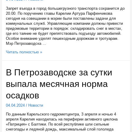
Запрет въезда в город большегрузного транспорта сохранится до
20.00. По поручению главы Карелии Артура Парфенчикова
сегодня на совещании в мэрии были поставлены задачи для
коммунальных служб. Управляющие компании должны привести
придомовые территории в порядок: складировать снег в местах,
где его таяние не будет препятствовать подъезду автомобилей.
Особое внимание уделят пешеходным дорожкам и тротуарам.
Мэр Петрозаводска …
Режим
Читать полностью »
ЧС
в
Петрозаводске,
В Петрозаводске за сутки
введенный
из-
выпала месячная норма
за
сильного
снегопада,
осадков
продлен
04.04.2024
/
Новости
По данным Карельского гидрометцентра, 3 апреля и ночью 4
апреля Карелия находилась на периферии активного циклона
«Патриция» с Балтики. По всей республике шли сильные
снегопады и ледяной дождь, максимальный слой гололеда