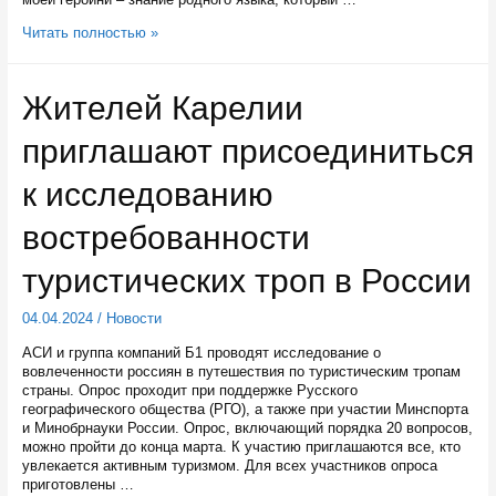
С
Читать полностью »
9
по
11
Жителей Карелии
апреля
стенд
приглашают присоединиться
Карелии
на
выставке
к исследованию
«Россия»
посетит
востребованности
Луминайне
–
туристических троп в России
помощница
карельского
Морозца
04.04.2024
/
Новости
Паккайне
АСИ и группа компаний Б1 проводят исследование о
вовлеченности россиян в путешествия по туристическим тропам
страны. Опрос проходит при поддержке Русского
географического общества (РГО), а также при участии Минспорта
и Минобрнауки России. Опрос, включающий порядка 20 вопросов,
можно пройти до конца марта. К участию приглашаются все, кто
увлекается активным туризмом. Для всех участников опроса
приготовлены …