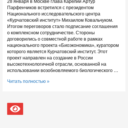
28 января в Москве глава Карелии Артур
Парфенчиков встретился с президентом
Национального исследовательского центра
«Курчатовский институт» Михаилом Ковальчуком.
Итогом переговоров стало подписание соглашения
о комплексном сотрудничестве. Стороны
договорились о совместной работе в рамках
национального проекта «Биоэкономика», куратором
которого является Курчатовский институт. Этот
проект направлен на создание в России
высокотехнологичной отрасли, основанной на
использовании возобновляемого биологического …
Курчатовский
Читать полностью »
институт
и
Карелия
будут
вместе
работать
над