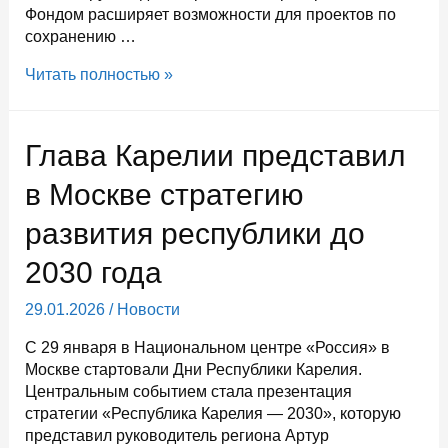
Фондом расширяет возможности для проектов по
сохранению …
Креативному
Читать полностью »
потенциалу
Карелии
поможет
Глава Карелии представил
раскрыться
Президентский
в Москве стратегию
фонд
развития республики до
культурных
инициатив
2030 года
29.01.2026
/
Новости
С 29 января в Национальном центре «Россия» в
Москве стартовали Дни Республики Карелия.
Центральным событием стала презентация
стратегии «Республика Карелия — 2030», которую
представил руководитель региона Артур