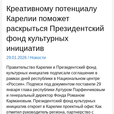
что
Креативному потенциалу
в
Петрозаводске
Карелии поможет
возводится
раскрыться Президентский
карельский
Склиф
фонд культурных
инициатив
29.01.2026
/
Новости
Правительство Карелии и Президентский фонд
культурных инициатив подписали соглашение в
рамках дней республики в Национальном центре
«Россия». Подписи под документом поставили 29
января глава республики Артуром Парфенчиковым
и генеральный директор Фонда Романом
Кармановым. Президентский фонд культурных
инициатив откроет в Карелии проектный офис Как
отметил руководитель региона, партнерство с