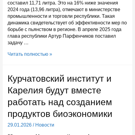
составил 11,71 литра. Это на 16% ниже значения
2024 года (13,96 литра), отмечают в министерстве
промышленности и торговли республики. Такая
динамика свидетельствует об эффективности мер по
борьбе с пьянством в регионе. В апреле 2025 года
глава республики Артур Парфенчиков поставил
задачу …
В
Читать полностью »
Карелии
в
прошлом
Курчатовский институт и
году
стали
Карелия будут вместе
меньше
работать над созданием
пить
алкоголь
продуктов биоэкономики
29.01.2026
/
Новости