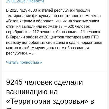
29.01.2026
/
Новости
В 2025 году 4680 жителей республики прошли
тестирование физкультурно-спортивного комплекса
«Готов к труду и обороне», из них на золотые знаки
отличия выполнили нормативы – 620 человек,
серебряные – 112 человек, бронзовые – 46 человек.
В Карелии работают 20 центров тестирования ГТО,
поэтому попробовать свои силы в сдаче нормативов
можно в любом муниципальном образовании
республики. – …
620
Читать полностью »
жителей
Карелии
в
9245 человек сделали
2025
году
вакцинацию на
получили
«Территории здоровья» в
золотые
значки