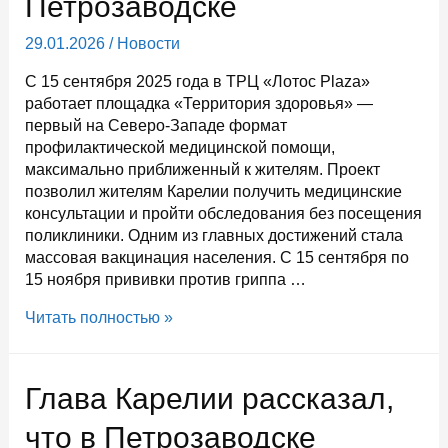
Петрозаводске
ГТО
29.01.2026
/
Новости
С 15 сентября 2025 года в ТРЦ «Лотос Plaza»
работает площадка «Территория здоровья» —
первый на Северо-Западе формат
профилактической медицинской помощи,
максимально приближенный к жителям. Проект
позволил жителям Карелии получить медицинские
консультации и пройти обследования без посещения
поликлиники. Одним из главных достижений стала
массовая вакцинация населения. С 15 сентября по
15 ноября прививки против гриппа …
9245
Читать полностью »
человек
сделали
вакцинацию
Глава Карелии рассказал,
на
«Территории
что в Петрозаводске