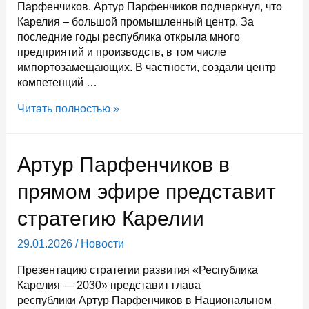
Парфенчиков. Артур Парфенчиков подчеркнул, что
Карелия – большой промышленный центр. За
последние годы республика открыла много
предприятий и производств, в том числе
импортозамещающих. В частности, создали центр
компетенций …
Глава
Читать полностью »
Карелии
представил
в
Артур Парфенчиков в
Москве
стратегию
прямом эфире представит
развития
стратегию Карелии
республики
до
29.01.2026
/
Новости
2030
года
Презентацию стратегии развития «Республика
Карелия — 2030» представит глава
республики Артур Парфенчиков в Национальном