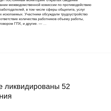
едет постоянный мониторинг открытых сведений
дании межведомственной комиссии по противодействию
работодателей, в том числе сферы общепита, услуг
х ископаемых. Участники обсуждали трудоустройство
ответствие количества работников объему работы,
говором ГПХ, и другие. — …
ге ликвидированы 52
ния