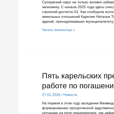
Суоярвский округ не только активно избав
экономику. С начала 2025 года здесь сне
строений достигло 52. Как сообщила ис
земельных отношений Карелии Наталья Те
зданий, принадлежавших муниципалитету
В
Читать полностью »
Суоярвском
округе
ликвидированы
52
разрушенных
строения
Пять карельских пр
работе по погашени
27.02.2026
/
Новости
На первом в этом году заседании Межвед
формированию просроченной задолженнос
ситуацию на пяти предприятиях, где зафи