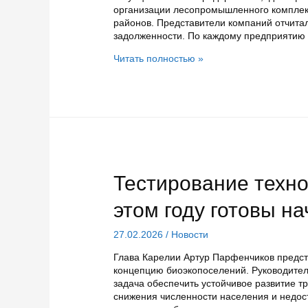
организации лесопромышленного комплек
районов. Представители компаний отчита
задолженности. По каждому предприятию
Пять
Читать полностью »
карельских
предприятий
отчитались
о
работе
по
погашению
долгов
по
Тестирование техно
зарплате
этом году готовы н
27.02.2026
/
Новости
Глава Карелии Артур Парфенчиков предст
концепцию биоэкопоселений. Руководитель
задача обеспечить устойчивое развитие т
снижения численности населения и недос