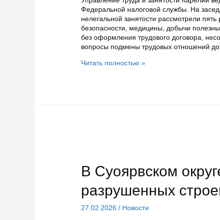
Управление труда и занятости Карелии в
Федеральной налоговой службы. На засе
нелегальной занятости рассмотрели пять 
безопасности, медицины, добычи полезны
без оформления трудового договора, несо
вопросы подмены трудовых отношений до
В
Читать полностью »
Карелии
снижают
нелегальную
занятость
В Суоярвском окру
разрушенных строе
27.02.2026
/
Новости