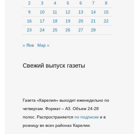
2
3
4
5
6
7
8
9
10
11
12
13
14
15
16
17
18
19
20
21
22
23
24
25
26
27
28
« Янв
Мар »
Свежий выпуск газеты
Газета «Карелия» выходит еженедельно по
четвергам. Формат – A3. Объем 24-28
полос. Распространяется
по подписке
и в
розницу во всех районах Карелии.