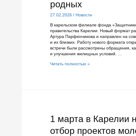
родных
27.02.2026
/
Новости
В карельском филиале фонда «Защитники
правительства Карелии. Новый формат р
Артура Парфенчикова и направлен на со
и их близких. Работу нового формата отк
встречи были рассмотрены обращения, к
и улучшения жилищных условий. …
Начались
Читать полностью »
еженедельные
приемы
членами
правительства
Карелии
участников
СВО
и
их
1 марта в Карелии 
родных
отбор проектов мол