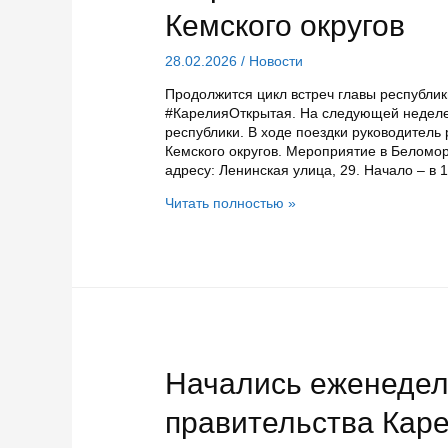
Кемского округов
28.02.2026
/
Новости
Продолжится цикл встреч главы республик
#КарелияОткрытая. На следующей неделе
республики. В ходе поездки руководитель
Кемского округов. Мероприятие в Беломор
адресу: Ленинская улица, 29. Начало – в 
На
Читать полностью »
следующей
неделе
глава
Карелии
встретится
с
жителями
Беломорского
и
Начались еженеде
Кемского
округов
правительства Каре