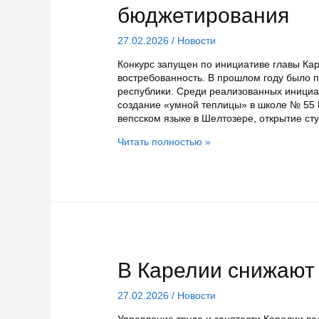
бюджетирования
27.02.2026
/
Новости
Конкурс запущен по инициативе главы Ка
востребованность. В прошлом году было п
республики. Среди реализованных инициа
создание «умной теплицы» в школе № 55 
вепсском языке в Шелтозере, открытие с
1
Читать полностью »
марта
в
Карелии
начинается
конкурсный
отбор
проектов
молодежного
инициативного
В Карелии снижают
бюджетирования
27.02.2026
/
Новости